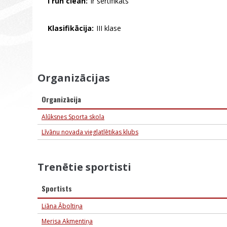
I run clean:
Ir sertifikāts
Klasifikācija:
III klase
Organizācijas
Organizācija
Alūksnes Sporta skola
Līvānu novada vieglatlētikas klubs
Trenētie sportisti
Sportists
Liāna Āboltiņa
Merisa Akmentiņa