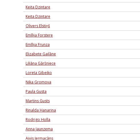
Keita Dzintare
Keita Dzintare
Olivers Elstiņš
Emīlija Forstere
Emīlija Frunza
Elizabete Gailāne
Liliāna Gāršniece
Loreta Gibeiko
Nika Gromova
Paula Gusta
Martins Gusts
Rinalda Hanarina
Rodrigo Holla
Anna Jaunzema
Aivis Jermacāns