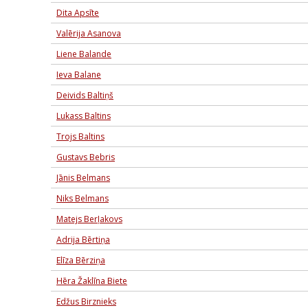
Dita Apsīte
Valērija Asanova
Liene Balande
Ieva Balane
Deivids Baltiņš
Lukass Baltins
Trojs Baltins
Gustavs Bebris
Jānis Belmans
Niks Belmans
Matejs Berļakovs
Adrija Bērtiņa
Elīza Bērziņa
Hēra Žaklīna Biete
Edžus Birznieks