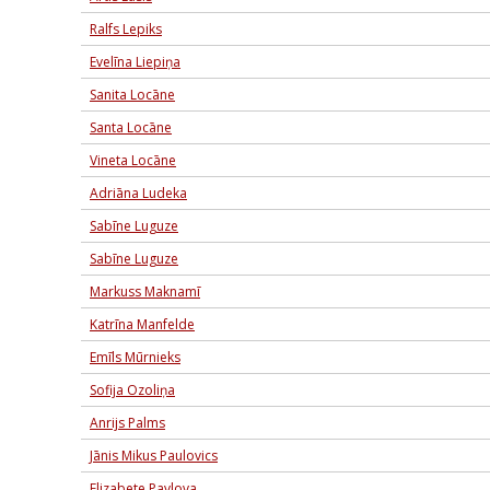
Ralfs Lepiks
Evelīna Liepiņa
Sanita Locāne
Santa Locāne
Vineta Locāne
Adriāna Ludeka
Sabīne Luguze
Sabīne Luguze
Markuss Maknamī
Katrīna Manfelde
Emīls Mūrnieks
Sofija Ozoliņa
Anrijs Palms
Jānis Mikus Paulovics
Elizabete Pavlova