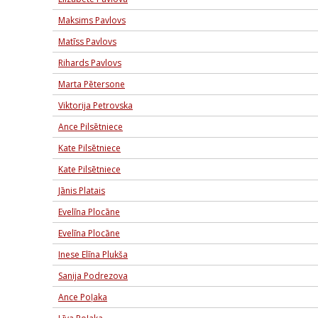
Maksims Pavlovs
Matīss Pavlovs
Rihards Pavlovs
Marta Pētersone
Viktorija Petrovska
Ance Pilsētniece
Kate Pilsētniece
Kate Pilsētniece
Jānis Platais
Evelīna Plocāne
Evelīna Plocāne
Inese Elīna Plukša
Sanija Podrezova
Ance Poļaka