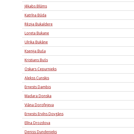
Jēkabs Blūms
Katrīna Būda
Rēzija Bukaldere
Loreta Bukane
Ulrika Bukāne
Ksenija Buša
Kristians Bušs
Oskars Cepurnieks
Alekss Cunskis
Ernests Dambis
Madara Donska
Viāna Dorofejeva
Ernests Ervīns Dovgāns
Elīna Drozdova
Deniss Dundenieks