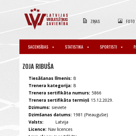
ZIŅAS
FOTO
SACENSĪBAS
STATISTIKA
SPORTISTI
P
ZOJA RIBUŠA
Tiesāšanas līmenis:
B
Trenera kategorija:
B
Trenera sertifikāta numurs:
5866
Trenera sertifikāta termiņš
15.12.2029.
Dzimums:
sieviete
Dzimšanas datums:
1981 (Pieaugušie)
Valsts:
🇱🇻 Latvija
Licence:
Nav licences