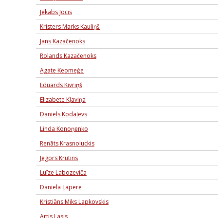
Jēkabs Jocis
Kristers Marks Kauliņš
Jans Kazačenoks
Rolands Kazačenoks
Agate Keomeģe
Eduards Kivriņš
Elizabete Kļaviņa
Daniels Kodaļevs
Linda Konoņenko
Renāts Krasnoluckis
Jegors Krutins
Luīze Labozeviča
Daniela Ļapere
Kristiāns Miks Lapkovskis
Artis Lasis