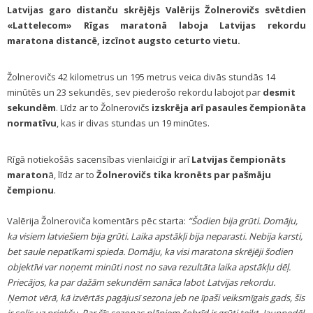
Latvijas garo distanču skrējējs Valērijs Žolnerovičs svētdien
«Lattelecom» Rīgas maratonā laboja Latvijas rekordu
maratona distancē, izcīnot augsto ceturto vietu.
Žolnerovičs 42 kilometrus un 195 metrus veica divās stundās 14
minūtēs un 23 sekundēs, sev piederošo rekordu labojot par
desmit
sekundēm
. Līdz ar to Žolnerovičs
izskrēja arī pasaules čempionāta
normatīvu
, kas ir divas stundas un 19 minūtes.
Rīgā notiekošās sacensības vienlaicīgi ir arī
Latvijas čempionāts
maraton
ā, līdz ar to
Žolnerovičs tika kronēts par pašmāju
čempionu
.
Valērija Žolneroviča komentārs pēc starta:
“Šodien bija grūti. Domāju,
ka visiem latviešiem bija grūti. Laika apstākļi bija neparasti. Nebija karsti,
bet saule nepatīkami spieda. Domāju, ka visi maratona skrējēji šodien
objektīvi var noņemt minūti nost no sava rezultāta laika apstākļu dēļ.
Priecājos, ka par dažām sekundēm sanāca labot Latvijas rekordu.
Ņemot vērā, kā izvērtās pagājusī sezona jeb ne īpaši veiksmīgais gads, šis