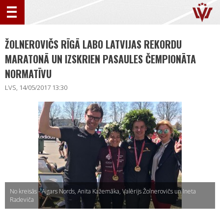
ŽOLNEROVIČS RĪGĀ LABO LATVIJAS REKORDU
MARATONĀ UN IZSKRIEN PASAULES ČEMPIONĀTA
NORMATĪVU
LVS, 14/05/2017 13:30
No kreisās - Aigars Nords, Anita Kažemāka, Valērijs Žolnerovičs un Ineta
Radeviča