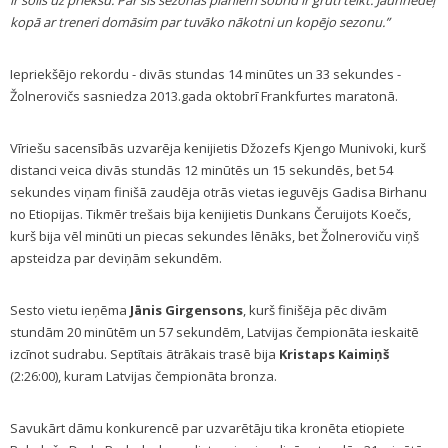
ir solis uz priekšu. Par šīs sezonas plāniem šobrīd ir grūti teikt. Jaunnedēļ
kopā ar treneri domāsim par tuvāko nākotni un kopējo sezonu.”
Iepriekšējo rekordu - divās stundas 14 minūtes un 33 sekundes -
Žolnerovičs sasniedza 2013.gada oktobrī Frankfurtes maratonā.
Vīriešu sacensībās uzvarēja kenijietis Džozefs Kjengo Munivoki, kurš
distanci veica divās stundās 12 minūtēs un 15 sekundēs, bet 54
sekundes viņam finišā zaudēja otrās vietas ieguvējs Gadisa Birhanu
no Etiopijas. Tikmēr trešais bija kenijietis Dunkans Čeruijots Koečs,
kurš bija vēl minūti un piecas sekundes lēnāks, bet Žolneroviču viņš
apsteidza par deviņām sekundēm.
Sesto vietu ieņēma
Jānis Girgensons
, kurš finišēja pēc divām
stundām 20 minūtēm un 57 sekundēm, Latvijas čempionāta ieskaitē
izcīnot sudrabu. Septītais ātrākais trasē bija
Kristaps Kaimiņš
(2:26:00), kuram Latvijas čempionāta bronza.
Savukārt dāmu konkurencē par uzvarētāju tika kronēta etiopiete