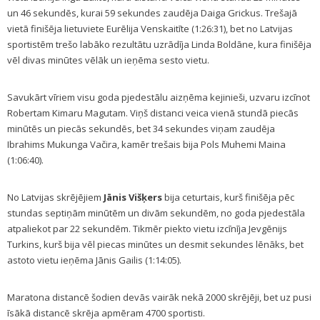
un 46 sekundēs, kurai 59 sekundes zaudēja Daiga Grickus. Trešajā
vietā finišēja lietuviete Eurēlija Venskaitīte (1:26:31), bet no Latvijas
sportistēm trešo labāko rezultātu uzrādīja Linda Boldāne, kura finišēja
vēl divas minūtes vēlāk un ieņēma sesto vietu.
Savukārt vīriem visu goda pjedestālu aizņēma kejinieši, uzvaru izcīnot
Robertam Kimaru Magutam. Viņš distanci veica vienā stundā piecās
minūtēs un piecās sekundēs, bet 34 sekundes viņam zaudēja
Ibrahims Mukunga Vačira, kamēr trešais bija Pols Muhemi Maina
(1:06:40).
No Latvijas skrējējiem
Jānis Višķers
bija ceturtais, kurš finišēja pēc
stundas septiņām minūtēm un divām sekundēm, no goda pjedestāla
atpaliekot par 22 sekundēm. Tikmēr piekto vietu izcīnīja Jevgēnijs
Turkins, kurš bija vēl piecas minūtes un desmit sekundes lēnāks, bet
astoto vietu ieņēma Jānis Gailis (1:14:05).
Maratona distancē šodien devās vairāk nekā 2000 skrējēji, bet uz pusi
īsākā distancē skrēja apmēram 4700 sportisti.