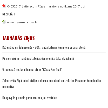
04052017_Lattelecom Rīgas maratona nolikums 2017.pdf
REZULTĀTI
www.rigasmaratons.lv
JAUNĀKĀS ZIŅAS
Kažemāka un Žolnerovičs - 2017. gada Latvijas čempioni pusmaratonā
Pirmo reizi norisinājies Latvijas čempionāts taku skriešanā
5. augustā notiks ultramaratons "Cēsis Eco Trail"
Žolnerovičs Rīgā labo Latvijas rekordu maratonā un izskrien Pasaules čempionāta
normatīvu
Daugavpils pirmais pusmaratons jau svētdien