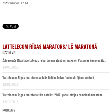
Informācija: LETA
LATTELECOM RĪGAS MARATONS/ LČ MARATONĀ
UZZINI VĒL
Žolnerovičs Rīgā labo Latvijas rekordu maratonā un izskrien Pasaules čempionāta…
14/05/2017
'Lattelecom' Rīgas maratonā sadalīs lielāko balvu fondu skrējiena vēsturē
12/05/2017
'Lattelecom' Rīgas maratonā tiks noteikti 2017. gada Latvijas čempioni maratonā
12/12/2016
NOLIKUMS