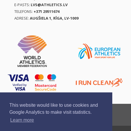
E-PASTS:
LVS@ATHLETICS.LV
TELEFONS:
+371 29511674
ADRESE:
AUGŠIELA 1, RĪGA, LV-1009
This website would like to use cookies and
Ziņo par pārkāpumu
Privātuma politika
Google Analytics to make visit statistics.
Pirkšanas un atgriešanas noteikumi
Learn more