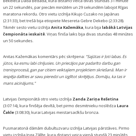
Bekeleča Dada Bedada, kura distanci veica divās stundās 31 minūtē
un 22 sekundēs, par piecām minūtēm un 29 sekundēm labojot Rīgas
maratona rekordu. Otro vietu izcīnīja Kikujo Cuzako no Japānas
(2:31:33), bet trešā bija etiopiete Mesereta Gebre Dekebo (2:33:28).
Tikmēr sesto vietu izcīnīja
Anita Kažemāka
, kura bija
labākā Latvijas
čempionāta ieskaitē
. Viņas finiša laiks bija divas stundas 48 minūtes
un 50 sekundes.
Anitas Kažemākas komentārs pēc skrējiena:
“Sajūtas ir ļoti labas. Es
jūtos, ka esmu labi cīnījusies. Un priecājos par padarīto darbu gan
treniņprocesā, gan par citiem veiktajiem projektiem skriešanā. Man ir
iespēja dalīties ar savu pieredzi un izglītot skrējējus. Domāju, ka tas ir
mans aicinājums."
Latvijas čempionātā otro vietu izcīnīja
Zanda Zariņa Rešetina
(3:07:14), kura finišēja devītā, bet pirmo desmitnieku noslēdza
Laura
Čakle
(3:08:30), kurai Latvijas meistarsacīkšu bronza.
Pusmaratonā dāmām dubultuzvaru izcīnīja Latvijas pārstāves. Pirmo
vietu izcīnīja Inga Zālīte, kura distanci veica vienā stundā 23 minūtēs