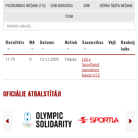
PILDBUMBAS MEŠANA (1 G)
50M BARJERAS
30M
BĒRNU ŠĶĒPA MEŠANA
120M
Rezultāts
WA
Datums
Notiek
Sacensības
Vējš
Reakcija
laiks
11.75
0
13.12.2025.
Telpās
LVS x
Sportland
Jaunatnes
kauss U12
OFICIĀLIE ATBALSTĪTĀJI