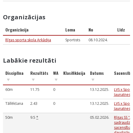
Organizācijas
Organizācija
Loma
No
Līdz
Rīgas sporta skola Arkādija
Sportists
08.10.2024.
Labākie rezultāti
Disciplīna
Rezultāts
WA
Klasifikācija
Datums
Sacensība
60m
11.75
0
13.12.2025.
LVS x Sport
Jaunatnes 
Tāllēkšana
2.43
0
13.12.2025.
LVS x Sport
Jaunatnes 
50m
9.5
*
05.02.2026.
Rīgas SS "A
sadraudzī
sacensības
daudzcīņa