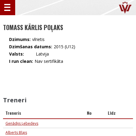
TOMASS KĀRLIS POĻAKS
Dzimums:
vīrietis
Dzimšanas datums:
2015 (U12)
Valsts:
🇱🇻 Latvija
I run clean:
Nav sertifikāta
Treneri
Treneris
No
Līdz
Genādijs Ļebedevs
Alberts Blajs