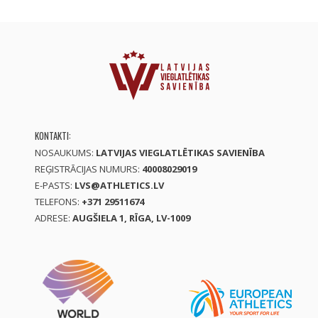
KONTAKTI:
NOSAUKUMS:
LATVIJAS VIEGLATLĒTIKAS SAVIENĪBA
REĢISTRĀCIJAS NUMURS:
40008029019
E-PASTS:
LVS@ATHLETICS.LV
TELEFONS:
+371 29511674
ADRESE:
AUGŠIELA 1, RĪGA, LV-1009