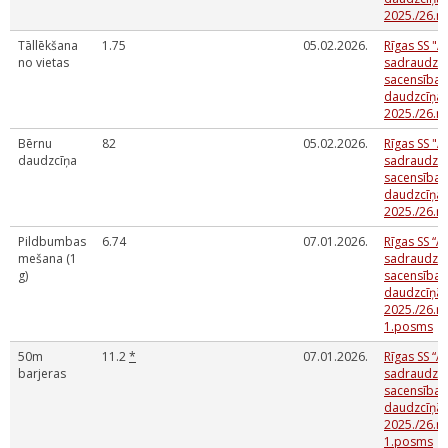
2025./26.m
Tāllēkšana
1.75
05.02.2026.
Rīgas SS "A
no vietas
sadraudzī
sacensības
daudzcīņa
2025./26.m
Bērnu
82
05.02.2026.
Rīgas SS "A
daudzcīņa
sadraudzī
sacensības
daudzcīņa
2025./26.m
Pildbumbas
6.74
07.01.2026.
Rīgas SS “A
mešana (1
sadraudzī
g)
sacensības
daudzcīņā
2025./26.m
1.posms
50m
11.2
*
07.01.2026.
Rīgas SS “A
barjeras
sadraudzī
sacensības
daudzcīņā
2025./26.m
1.posms