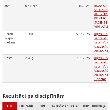
30m
6.8 (+?)
*
07.10.2024.
RĪGAS SPO
SKOLAS “AR
AUDZĒKŅ
KONTROLN
SACENSĪBA
VIEGLATLĒT
Bērnu
13.00
05.02.2026.
Rīgas SS "A
šķēpa
sadraudzī
mešana
sacensības
daudzcīņa
2025./26.m
120m
28.6
*
07.01.2026.
Rīgas SS “A
sadraudzī
sacensības
daudzcīņā
2025./26.m
1.posms
Rezultāti pa disciplīnām
60M
TĀLLĒKŠANA
50M
TĀLLĒKŠANA NO VIETAS
BĒRNU DAUDZCĪŅA