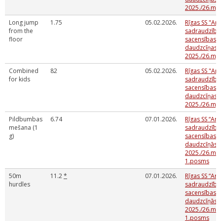
2025./26.mg
Long jump
1.75
05.02.2026.
Rīgas SS "Ark
from the
sadraudzība
floor
sacensības V
daudzcīņas
2025./26.mg
Combined
82
05.02.2026.
Rīgas SS "Ark
for kids
sadraudzība
sacensības V
daudzcīņas
2025./26.mg
Pildbumbas
6.74
07.01.2026.
Rīgas SS “Ark
mešana (1
sadraudzība
g)
sacensības V
daudzcīņās
2025./26.m.g
1.posms
50m
11.2
*
07.01.2026.
Rīgas SS “Ark
hurdles
sadraudzība
sacensības V
daudzcīņās
2025./26.m.g
1.posms