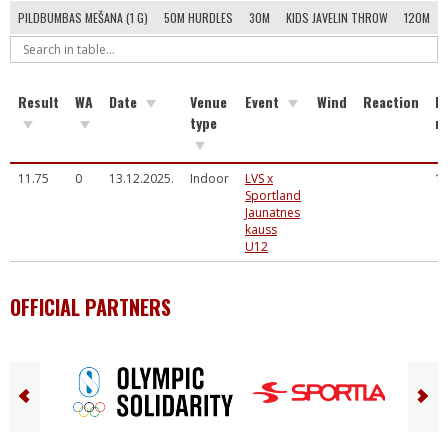
PILDBUMBAS MEŠANA (1 G)
50M HURDLES
30M
KIDS JAVELIN THROW
120M
Result
WA
Date
Venue
Event
Wind
Reaction
El
type
m
11.75
0
13.12.2025.
Indoor
LVS x
1
Sportland
Jaunatnes
kauss
U12
OFFICIAL PARTNERS