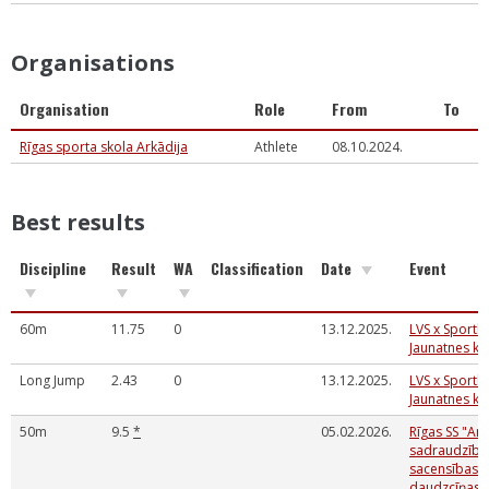
Organisations
Organisation
Role
From
To
Rīgas sporta skola Arkādija
Athlete
08.10.2024.
Best results
Discipline
Result
WA
Classification
Date
Event
60m
11.75
0
13.12.2025.
LVS x Sportl
Jaunatnes k
Long Jump
2.43
0
13.12.2025.
LVS x Sportl
Jaunatnes k
50m
9.5
*
05.02.2026.
Rīgas SS "Ark
sadraudzība
sacensības V
daudzcīņas