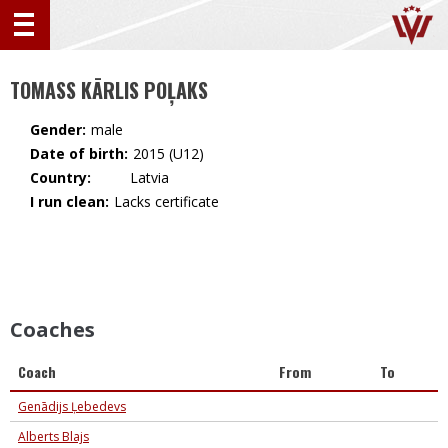
TOMASS KĀRLIS POĻAKS
Gender:
male
Date of birth:
2015 (U12)
Country:
🇱🇻 Latvia
I run clean:
Lacks certificate
Coaches
Coach
From
To
Genādijs Ļebedevs
Alberts Blajs