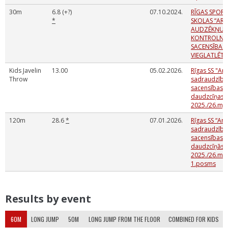
30m
6.8 (+?)
07.10.2024.
RĪGAS SPOR
*
SKOLAS “ARK
AUDZĒKŅU
KONTROLNO
SACENSĪBAS
VIEGLATLĒTI
Kids Javelin
13.00
05.02.2026.
Rīgas SS "Ark
Throw
sadraudzība
sacensības V
daudzcīņas
2025./26.mg
120m
28.6
*
07.01.2026.
Rīgas SS “Ark
sadraudzība
sacensības V
daudzcīņās
2025./26.m.g
1.posms
Results by event
60M
LONG JUMP
50M
LONG JUMP FROM THE FLOOR
COMBINED FOR KIDS