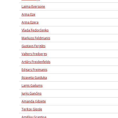
Laima Eversone
Arina Eze
Arina Ezera
Vlada Fedorčenko
Markuss Feldmanis
Gustavs Fergūts
Valters Freibergs
Artūrs Freidenfelds
Edgars Freimanis
Jlizaveta Gaiduka
Larijs Gailums
Jurijs Gančins
Amanda Ģibiete
Terēze Gipsle
Amēlija Grantiņa