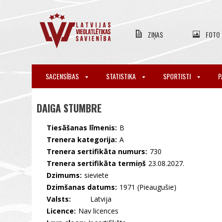
ZIŅAS
FOTO
SACENSĪBAS
STATISTIKA
SPORTISTI
P
DAIGA STUMBRE
Tiesāšanas līmenis:
B
Trenera kategorija:
A
Trenera sertifikāta numurs:
730
Trenera sertifikāta termiņš
23.08.2027.
Dzimums:
sieviete
Dzimšanas datums:
1971 (Pieaugušie)
Valsts:
🇱🇻 Latvija
Licence:
Nav licences