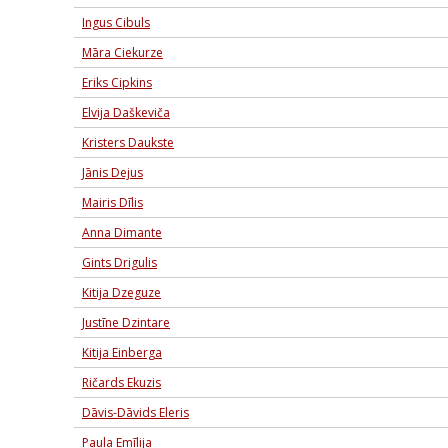
Ingus Cibuls
Māra Ciekurze
Eriks Cipkins
Elvija Daškeviča
Kristers Daukste
Jānis Dejus
Mairis Dīlis
Anna Dimante
Gints Drigulis
Kitija Dzeguze
Justīne Dzintare
Kitija Einberga
Ričards Ekuzis
Dāvis-Dāvids Eleris
Paula Emīlija