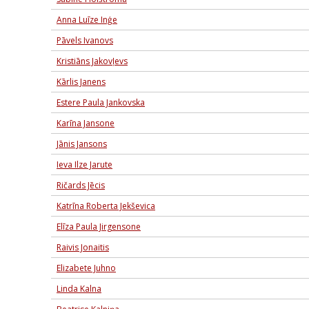
Anna Luīze Inģe
Pāvels Ivanovs
Kristiāns Jakovļevs
Kārlis Janens
Estere Paula Jankovska
Karīna Jansone
Jānis Jansons
Ieva Ilze Jarute
Ričards Jēcis
Katrīna Roberta Jekševica
Elīza Paula Jirgensone
Raivis Jonaitis
Elizabete Juhno
Linda Kalna