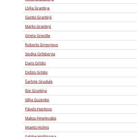
Līvīja Grantiņa
Guntis Grantiņš
Marks Grantiņš
Grieta Griezīte
Roberts Grigorjevs
Sindija Grīnberga
Dans Grīslis
Didzis Grīslis
Šarlote Grudule
Ilze Gruntiņa
Jūlīja Guzenko
Pāvels Haritovs
Makss Hmeļevskis
Imants Holms
Sabīne Holštroma