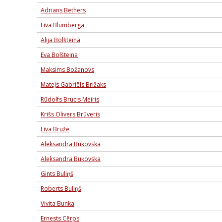
Adrians Bethers
Līva Blumberga
Alija Bolšteina
Eva Bolšteina
Maksims Božanovs
Matejs Gabriēls Brižaks
Rūdolfs Brucis Meiris
Krišs Olivers Brūveris
Līva Bruže
Aleksandra Bukovska
Aleksandra Bukovska
Gints Buliņš
Roberts Buliņš
Vivita Bunka
Ernests Cērps