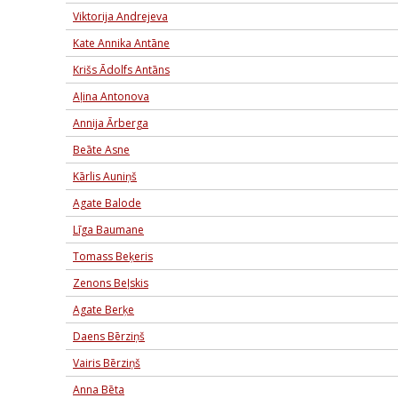
Viktorija Andrejeva
Kate Annika Antāne
Krišs Ādolfs Antāns
Aļina Antonova
Annija Ārberga
Beāte Asne
Kārlis Auniņš
Agate Balode
Līga Baumane
Tomass Beķeris
Zenons Beļskis
Agate Berķe
Daens Bērziņš
Vairis Bērziņš
Anna Bēta