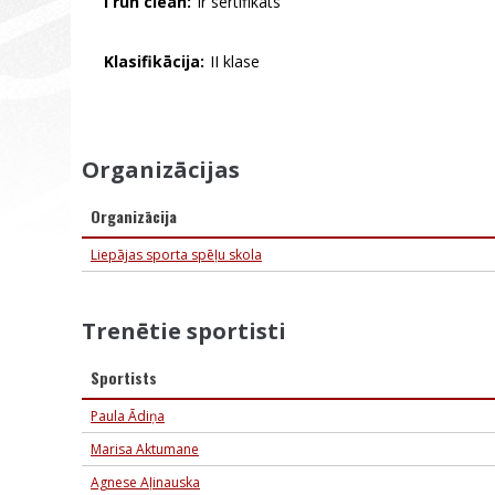
I run clean:
Ir sertifikāts
Klasifikācija:
II klase
Organizācijas
Organizācija
Liepājas sporta spēļu skola
Trenētie sportisti
Sportists
Paula Ādiņa
Marisa Aktumane
Agnese Aļinauska