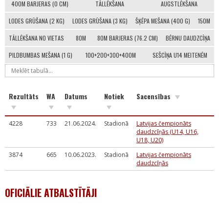
400M BARJERAS (0 CM)
TĀLLĒKŠANA
AUGSTLĒKŠANA
LODES GRŪŠANA (2 KG)
LODES GRŪŠANA (3 KG)
ŠĶĒPA MEŠANA (400 G)
150M
TĀLLĒKŠANA NO VIETAS
80M
80M BARJERAS (76.2 CM)
BĒRNU DAUDZCĪŅA
PILDBUMBAS MEŠANA (1 G)
100+200+300+400M
SEŠCĪŅA U14 MEITENĒM
Rezultāts
WA
Datums
Notiek
Sacensības
4228
733
21.06.2024.
Stadionā
Latvijas čempionāts
daudzcīņās (U14, U16,
U18, U20)
3874
665
10.06.2023.
Stadionā
Latvijas čempionāts
daudzcīņās
OFICIĀLIE ATBALSTĪTĀJI