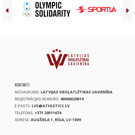
KONTAKTI:
NOSAUKUMS:
LATVIJAS VIEGLATLĒTIKAS SAVIENĪBA
REĢISTRĀCIJAS NUMURS:
40008029019
E-PASTS:
LVS@ATHLETICS.LV
TELEFONS:
+371 29511674
ADRESE:
AUGŠIELA 1, RĪGA, LV-1009