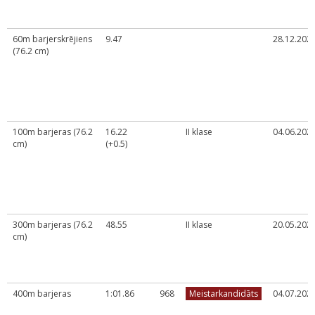
60m barjerskrējiens
9.47
28.12.2023
(76.2 cm)
100m barjeras (76.2
16.22
II klase
04.06.2024
cm)
(+0.5)
300m barjeras (76.2
48.55
II klase
20.05.2023
cm)
400m barjeras
1:01.86
968
Meistarkandidāts
04.07.2026