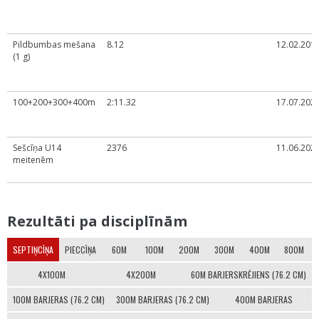
Pildbumbas mešana
8.12
12.02.2019
(1 g)
100+200+300+400m
2:11.32
17.07.2024
Sešcīņa U14
2376
11.06.2022
meitenēm
Rezultāti pa disciplīnām
SEPTIŅCĪŅA
PIECCĪŅA
60M
100M
200M
300M
400M
800M
4X100M
4X200M
60M BARJERSKRĒJIENS (76.2 CM)
100M BARJERAS (76.2 CM)
300M BARJERAS (76.2 CM)
400M BARJERAS