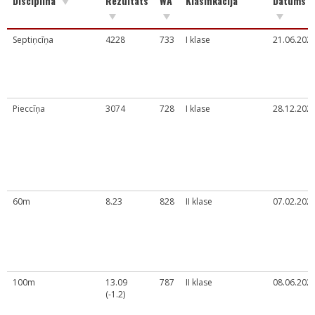
Disciplīna
Rezultāts
WA
Klasifikācija
Datums
Septiņcīņa
4228
733
I klase
21.06.2024
Pieccīņa
3074
728
I klase
28.12.2023
60m
8.23
828
II klase
07.02.2025
100m
13.09
787
II klase
08.06.2024
(-1.2)