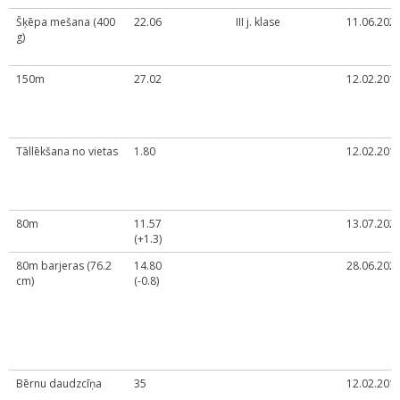
Šķēpa mešana (400
22.06
III j. klase
11.06.2023
g)
150m
27.02
12.02.2019
Tāllēkšana no vietas
1.80
12.02.2019
80m
11.57
13.07.2021
(+1.3)
80m barjeras (76.2
14.80
28.06.2022
cm)
(-0.8)
Bērnu daudzcīņa
35
12.02.2019