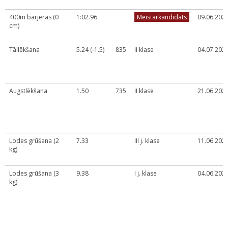
400m barjeras (0
1:02.96
Meistarkandidāts
09.06.2026
cm)
Tāllēkšana
5.24 (-1.5)
835
II klase
04.07.2023
Augstlēkšana
1.50
735
II klase
21.06.2024
Lodes grūšana (2
7.33
III j. klase
11.06.2022
kg)
Lodes grūšana (3
9.38
I j. klase
04.06.2024
kg)