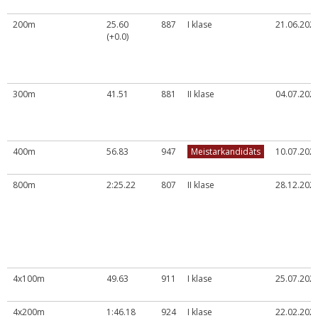
200m
25.60
887
I klase
21.06.2024
(+0.0)
300m
41.51
881
II klase
04.07.2023
400m
56.83
947
Meistarkandidāts
10.07.2024
800m
2:25.22
807
II klase
28.12.2023
4x100m
49.63
911
I klase
25.07.2026
4x200m
1:46.18
924
I klase
22.02.2024