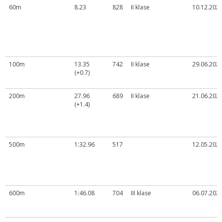
60m
8.23
828
II klase
10.12.2023
100m
13.35
742
II klase
29.06.2023
(+0.7)
200m
27.96
689
II klase
21.06.2024
(+1.4)
500m
1:32.96
517
12.05.2023
600m
1:46.08
704
III klase
06.07.2024