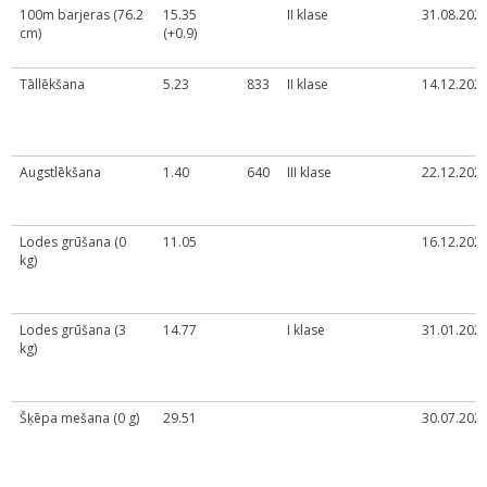
100m barjeras (76.2
15.35
II klase
31.08.2024
cm)
(+0.9)
Tāllēkšana
5.23
833
II klase
14.12.2024
Augstlēkšana
1.40
640
III klase
22.12.2024
Lodes grūšana (0
11.05
16.12.2023
kg)
Lodes grūšana (3
14.77
I klase
31.01.2026
kg)
Šķēpa mešana (0 g)
29.51
30.07.2024