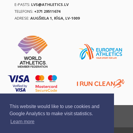
E-PASTS:
LVS@ATHLETICS.LV
TELEFONS:
+371 29511674
ADRESE:
AUGŠIELA 1, RĪGA, LV-1009
This website would like to use cookies and
Ziņo par pārkāpumu
Privātuma politika
Google Analytics to make visit statistics.
Pirkšanas un atgriešanas noteikumi
Learn more