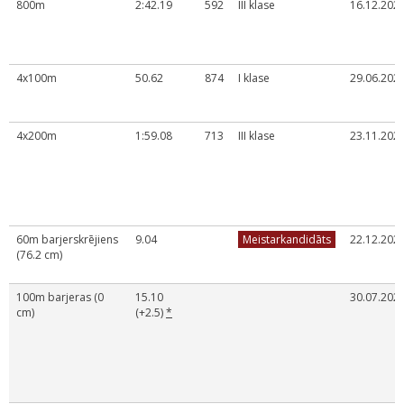
800m
2:42.19
592
III klase
16.12.2023
4x100m
50.62
874
I klase
29.06.2023
4x200m
1:59.08
713
III klase
23.11.2022
60m barjerskrējiens
9.04
Meistarkandidāts
22.12.2024
(76.2 cm)
100m barjeras (0
15.10
30.07.2024
cm)
(+2.5)
*