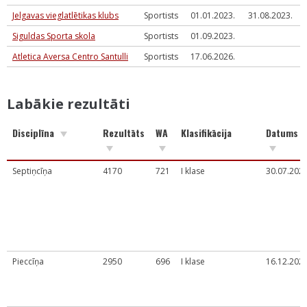
Jelgavas vieglatlētikas klubs
Sportists
01.01.2023.
31.08.2023.
Siguldas Sporta skola
Sportists
01.09.2023.
Atletica Aversa Centro Santulli
Sportists
17.06.2026.
Labākie rezultāti
Disciplīna
Rezultāts
WA
Klasifikācija
Datums
Septiņcīņa
4170
721
I klase
30.07.2024
Pieccīņa
2950
696
I klase
16.12.2023