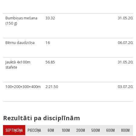
Bumbiņas mešana
33.32
31.05.2022
(150 g)
Bērnu daudzcīņa
16
06.07.2024
Jauktā 4x100m
56.85
31.05.2022
stafete
100+200+300+400m
2:21.50
03.07.2025
Rezultāti pa disciplīnām
SEPTIŅCĪŅA
PIECCĪŅA
60M
100M
200M
500M
600M
800M