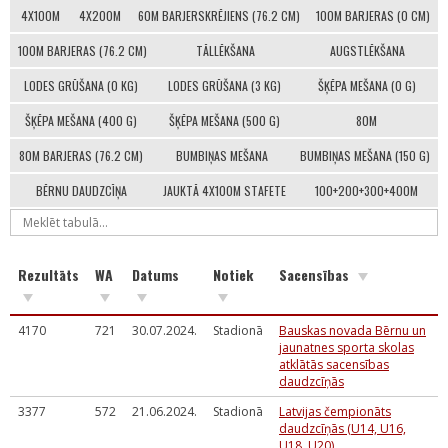
4X100M
4X200M
60M BARJERSKRĒJIENS (76.2 CM)
100M BARJERAS (0 CM)
100M BARJERAS (76.2 CM)
TĀLLĒKŠANA
AUGSTLĒKŠANA
LODES GRŪŠANA (0 KG)
LODES GRŪŠANA (3 KG)
ŠĶĒPA MEŠANA (0 G)
ŠĶĒPA MEŠANA (400 G)
ŠĶĒPA MEŠANA (500 G)
80M
80M BARJERAS (76.2 CM)
BUMBIŅAS MEŠANA
BUMBIŅAS MEŠANA (150 G)
BĒRNU DAUDZCĪŅA
JAUKTĀ 4X100M STAFETE
100+200+300+400M
Rezultāts
WA
Datums
Notiek
Sacensības
4170
721
30.07.2024.
Stadionā
Bauskas novada Bērnu un
jaunatnes sporta skolas
atklātās sacensības
daudzcīņās
3377
572
21.06.2024.
Stadionā
Latvijas čempionāts
daudzcīņās (U14, U16,
U18, U20)