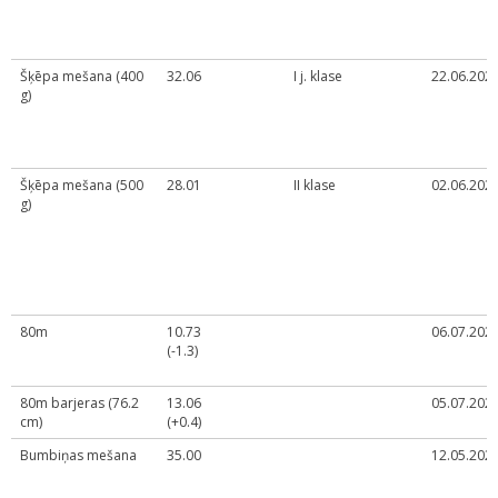
Šķēpa mešana (400
32.06
I j. klase
22.06.2024
g)
Šķēpa mešana (500
28.01
II klase
02.06.2024
g)
80m
10.73
06.07.2024
(-1.3)
80m barjeras (76.2
13.06
05.07.2022
cm)
(+0.4)
Bumbiņas mešana
35.00
12.05.2023