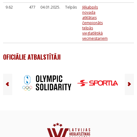
9.62
477
04.01.2025.
Telpās
Jēkabpils
novada
atklātais
čempionāts
telpās
vieglatlētikā
vecmeistariem
OFICIĀLIE ATBALSTĪTĀJI