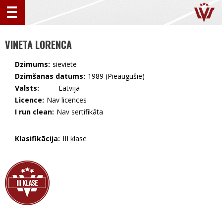
VINETA LORENCA
Dzimums:
sieviete
Dzimšanas datums:
1989 (Pieaugušie)
Valsts:
🇱🇻 Latvija
Licence:
Nav licences
I run clean:
Nav sertifikāta
Klasifikācija:
III klase