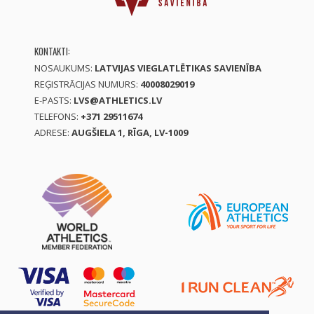
KONTAKTI:
NOSAUKUMS:
LATVIJAS VIEGLATLĒTIKAS SAVIENĪBA
REĢISTRĀCIJAS NUMURS:
40008029019
E-PASTS:
LVS@ATHLETICS.LV
TELEFONS:
+371 29511674
ADRESE:
AUGŠIELA 1, RĪGA, LV-1009