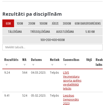
Rezultāti pa disciplīnām
60M
100M
200M
1000M
JŪDZE
3000M
60M BARJERSKRĒJIENS
TĀLLĒKŠANA
TRĪSSOĻLĒKŠANA
AUGSTLĒKŠANA
5.80 KM
100+200+400+800M
Rezultāts
WA
Datums
Notiek
Sacensības
Vējš
Reakci
laiks
9.24
564
04.03.2023.
Telpās
LSVS
Vecmeistaru
sporta spēles
vieglatlētikā
telpās
9.41
524
05.02.2023.
Telpās
Liepājas
čempionāts
2023