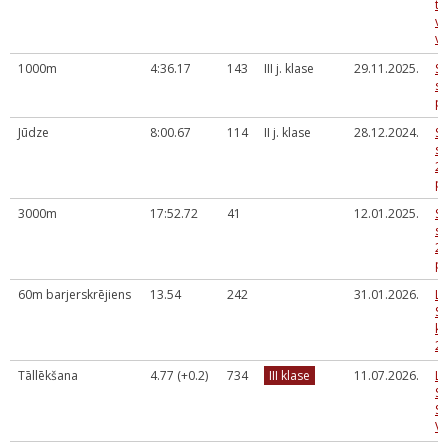
te
vi
ve
1000m
4:36.17
143
III j. klase
29.11.2025.
Sk
se
p
Jūdze
8:00.67
114
II j. klase
28.12.2024.
Sk
se
20
p
3000m
17:52.72
41
12.01.2025.
Sk
se
20
p
60m barjerskrējiens
13.54
242
31.01.2026.
LV
Sp
ka
2
Tāllēkšana
4.77 (+0.2)
734
III klase
11.07.2026.
LS
S
SP
VI