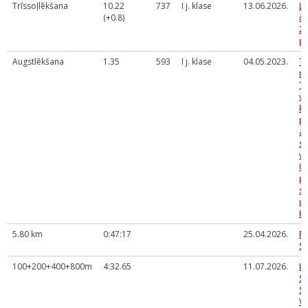
Trīssoļlēkšana
10.22
737
I j. klase
13.06.2026.
L
(+0.8)
č
20
p
Augstlēkšana
1.35
593
I j. klase
04.05.2023.
T
n
T
vi
kl
p
at
sa
vi
U1
pi
sā
un
KA
5.80 km
0:47:17
25.04.2026.
Pi
St
100+200+400+800m
4:32.65
11.07.2026.
LS
S
SP
VI