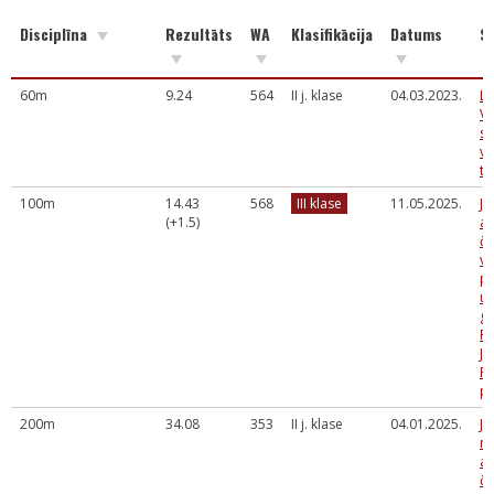
Disciplīna
Rezultāts
WA
Klasifikācija
Datums
S
60m
9.24
564
II j. klase
04.03.2023.
LS
Ve
sp
vi
te
100m
14.43
568
III klase
11.05.2025.
Jē
(+1.5)
at
č
vi
pi
un
gr
P.
J.
F.
pi
200m
34.08
353
II j. klase
04.01.2025.
Jē
n
at
č