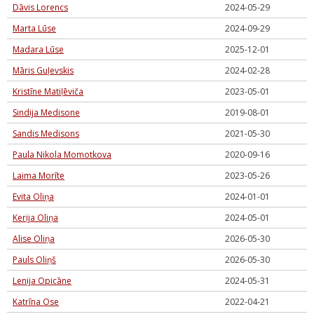
Dāvis Lorencs
2024-05-29
Marta Lūse
2024-09-29
Madara Lūse
2025-12-01
Māris Guļevskis
2024-02-28
Kristīne Matiļēviča
2023-05-01
Sindija Medisone
2019-08-01
Sandis Medisons
2021-05-30
Paula Nikola Momotkova
2020-09-16
Laima Morīte
2023-05-26
Evita Oliņa
2024-01-01
Kerija Oliņa
2024-05-01
Alise Oliņa
2026-05-30
Pauls Oliņš
2026-05-30
Lenija Opicāne
2024-05-31
Katrīna Ose
2022-04-21