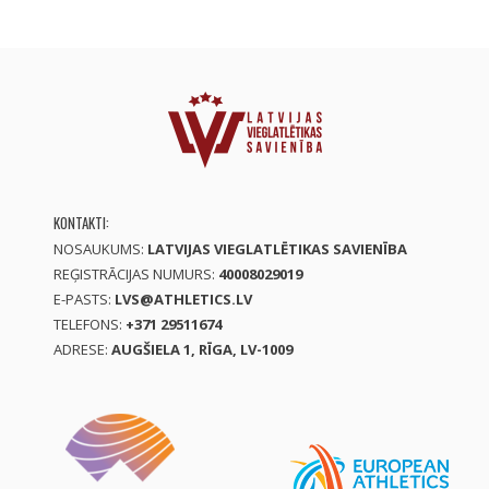
KONTAKTI:
NOSAUKUMS:
LATVIJAS VIEGLATLĒTIKAS SAVIENĪBA
REĢISTRĀCIJAS NUMURS:
40008029019
E-PASTS:
LVS@ATHLETICS.LV
TELEFONS:
+371 29511674
ADRESE:
AUGŠIELA 1, RĪGA, LV-1009