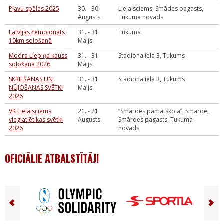
Pļavu spēles 2025
30. - 30.
Lielaisciems, Smādes pagasts,
Augusts
Tukuma novads
Latvijas čempionāts
31. - 31.
Tukums
10km soļošanā
Maijs
Modra Liepiņa kauss
31. - 31.
Stadiona iela 3, Tukums
soļošanā 2026
Maijs
SKRIEŠANAS UN
31. - 31.
Stadiona iela 3, Tukums
NŪJOŠANAS SVĒTKI
Maijs
2026
VK Lielaisciems
21. - 21.
“Smārdes pamatskola”, Smārde,
vieglatlētikas svētki
Augusts
Smārdes pagasts, Tukuma
2026
novads
OFICIĀLIE ATBALSTĪTĀJI