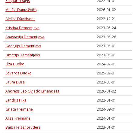
Kaspars Daģis
2022-01-01
Matīss Danusēvičs
2026-01-02
Alekss Dāvidsons
2022-12-21
Kristīna Dementjeva
2023-05-24
Anastasija Dementjeva
2023-05-26
Georgijs Dementjevs
2023-05-01
Dmitrijs Dementjevs
2023-05-01
Elza Dudko
2024-02-01
Edvards Dudko
2025-02-01
Laura Dūša
2023-05-01
Andress Leo Ovjedo Ernandess
2026-01-02
Sandris Fiļka
2022-01-01
Grieta Freimane
2024-09-01
Alīse Freimane
2024-01-01
Baiba Frišenbrūdere
2023-01-01