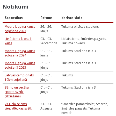
Notikumi
Sacensības
Datums
Norises vieta
Modra Liepiņa kauss
26. - 26.
Tukuma pilsētas stadions
soļošanā 2023
Maijs
Lielāciema kross 1
03. - 03.
Lielaisciems, Smārdes pagasts,
kārta
Septembris
Tukuma novads
Modra Liepiņa kauss
01. - 01.
Tukums, Stadiona iela 3
soļošanā 2024
Jūnijs
Modra Liepiņa kauss
01. - 01.
Tukums, Stadiona iela 3
soļošanā 2025
Jūnijs
Latvijas čempionāts
01. - 01.
Tukums
10km soļošanā
Jūnijs
Bērnu un vecāku
01. - 01.
Tukums, Stadiona iela 3
sporta svētki
Jūnijs
(skriešana)
VK Lielaisciems
23. - 23.
“Smārdes pamatskola”, Smārde,
vieglatlētikas svētki
Augusts
Smārdes pagasts, Tukuma
novads