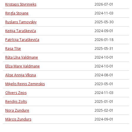
Kristaps Stivrinieks
2026-07-01
Ringla Stojane
2024-11-03
Ruslans Tamovskiy
2025-05-30
Keitija Taraškeviča
2024-09-01
Patrīcija Taraškeviča
2026-01-18
Rasa Tīse
2025-05-31
Rūta Līna Valdmane
2024-10-01
Elīza Mare Valdmane
2024-10-01
Alise Annija Vīksna
2024-08-01
Miķelis Reinis Zeminskis
2023-05-01
Olivers Zeps
2024-11-03
Rendijs Zolts
2025-01-01
Nora Zundure
2025-02-01
Mārcis Zundurs
2024-09-01