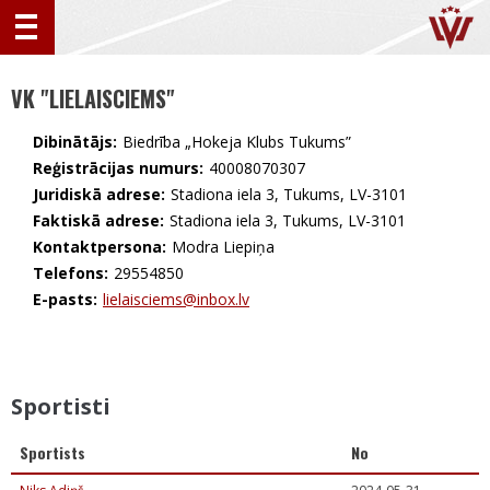
VK "LIELAISCIEMS"
Dibinātājs:
Biedrība „Hokeja Klubs Tukums”
Reģistrācijas numurs:
40008070307
Juridiskā adrese:
Stadiona iela 3, Tukums, LV-3101
Faktiskā adrese:
Stadiona iela 3, Tukums, LV-3101
Kontaktpersona:
Modra Liepiņa
Telefons:
29554850
E-pasts:
lielaisciems@inbox.lv
Sportisti
Sportists
No