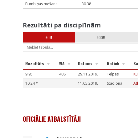
Bumbiņas mešana
30.38
Rezultāti pa disciplīnām
60M
300M
Rezultāts
WA
Datums
Notiek
Sa
9.95
408
29.11.2019.
Telpās
Ku
10.24
*
11.05.2019.
Stadionā
At
OFICIĀLIE ATBALSTĪTĀJI