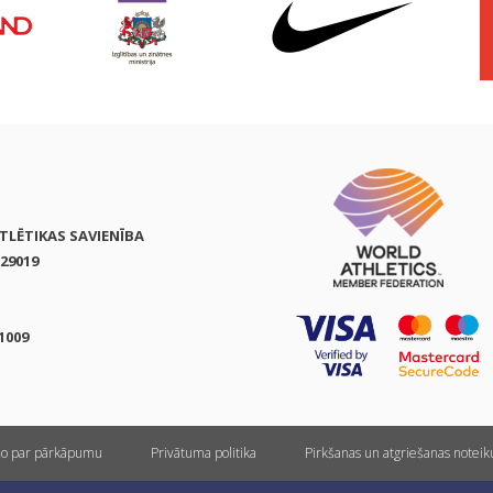
ATLĒTIKAS SAVIENĪBA
29019
1009
ņo par pārkāpumu
Privātuma politika
Pirkšanas un atgriešanas notei