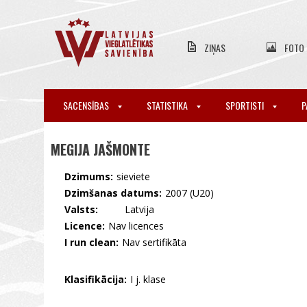
ZIŅAS
FOTO
SACENSĪBAS
STATISTIKA
SPORTISTI
P
MEGIJA JAŠMONTE
Dzimums:
sieviete
Dzimšanas datums:
2007 (U20)
Valsts:
🇱🇻 Latvija
Licence:
Nav licences
I run clean:
Nav sertifikāta
Klasifikācija:
I j. klase