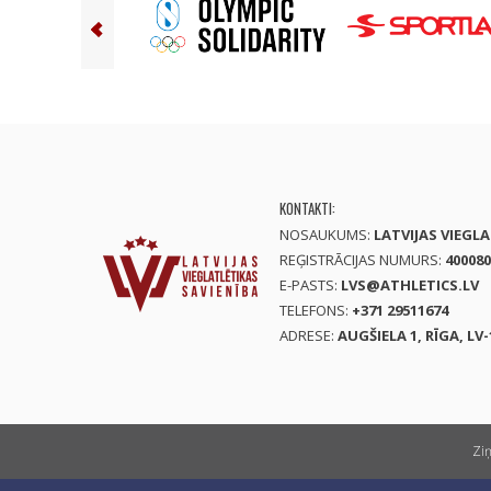
KONTAKTI:
NOSAUKUMS:
LATVIJAS VIEGL
REĢISTRĀCIJAS NUMURS:
400080
E-PASTS:
LVS@ATHLETICS.LV
TELEFONS:
+371 29511674
ADRESE:
AUGŠIELA 1, RĪGA, LV-
Zi