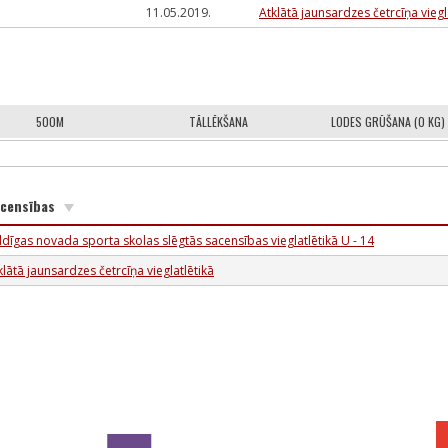
11.05.2019.
Atklātā jaunsardzes četrcīņa viegl
500M
TĀLLĒKŠANA
LODES GRŪŠANA (0 KG)
censības
ldīgas novada sporta skolas slēgtās sacensības vieglatlētikā U - 14
klātā jaunsardzes četrcīņa vieglatlētikā