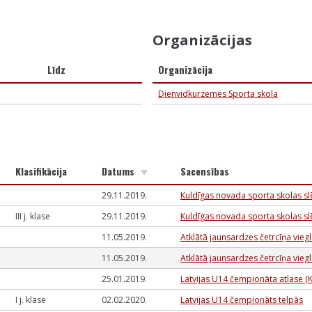
Organizācijas
Līdz
Organizācija
Dienvidkurzemes Sporta skola
Klasifikācija
Datums
Sacensības
29.11.2019.
Kuldīgas novada sporta skolas slē
III j. klase
29.11.2019.
Kuldīgas novada sporta skolas slē
11.05.2019.
Atklātā jaunsardzes četrcīņa viegl
11.05.2019.
Atklātā jaunsardzes četrcīņa viegl
25.01.2019.
Latvijas U14 čempionāta atlase (
I j. klase
02.02.2020.
Latvijas U14 čempionāts telpās