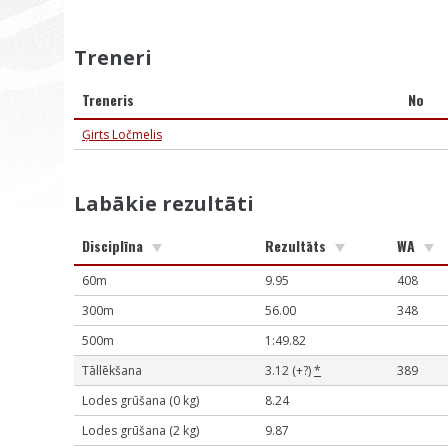
Treneri
Treneris
No
Ģirts Ločmelis
Labākie rezultāti
Disciplīna
Rezultāts
WA
60m
9.95
408
300m
56.00
348
500m
1:49.82
Tāllēkšana
3.12 (+?)
*
389
Lodes grūšana (0 kg)
8.24
Lodes grūšana (2 kg)
9.87