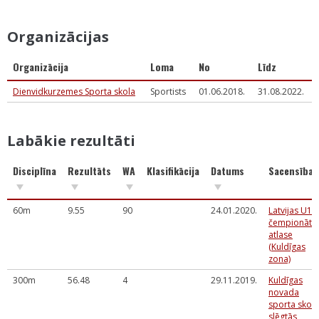
Organizācijas
Organizācija
Loma
No
Līdz
Dienvidkurzemes Sporta skola
Sportists
01.06.2018.
31.08.2022.
Labākie rezultāti
Disciplīna
Rezultāts
WA
Klasifikācija
Datums
Sacensības
60m
9.55
90
24.01.2020.
Latvijas U14
čempionāta
atlase
(Kuldīgas
zona)
300m
56.48
4
29.11.2019.
Kuldīgas
novada
sporta skol
slēgtās