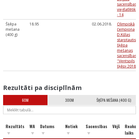
sacensības
vieglatlētikā
- 14
Šķēpa
18.95
02.06.2018.
Olimpiskā
mešana
čempiona
(400 g)
D.Kūlas
starptautisk
šķēpa
mešanas
sacensības
''Ventspils
šķēpi 2018"
Rezultāti pa disciplīnām
60M
300M
ŠĶĒPA MEŠANA (400 G)
Rezultāts
WA
Datums
Notiek
Sacensības
Vējš
Reakcij
laiks