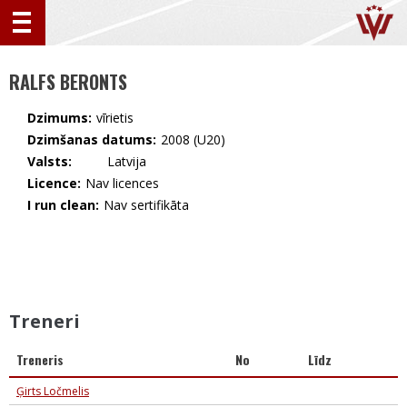
RALFS BERONTS
Dzimums:
vīrietis
Dzimšanas datums:
2008 (U20)
Valsts:
🇱🇻 Latvija
Licence:
Nav licences
I run clean:
Nav sertifikāta
Treneri
Treneris
No
Līdz
Ģirts Ločmelis