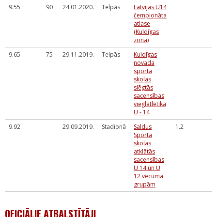
9.55
90
24.01.2020.
Telpās
Latvijas U14
čempionāta
atlase
(Kuldīgas
zona)
9.65
75
29.11.2019.
Telpās
Kuldīgas
novada
sporta
skolas
slēgtās
sacensības
vieglatlētikā
U - 14
9.92
29.09.2019.
Stadionā
Saldus
1.2
Sporta
skolas
atklātās
sacensības
U 14 un U
12 vecuma
grupām
OFICIĀLIE ATBALSTĪTĀJI