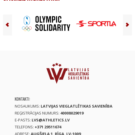
KONTAKTI:
NOSAUKUMS:
LATVIJAS VIEGLATLĒTIKAS SAVIENĪBA
REĢISTRĀCIJAS NUMURS:
40008029019
E-PASTS:
LVS@ATHLETICS.LV
TELEFONS:
+371 29511674
ADRESE:
AUGŠIELA 1, RĪGA, LV-1009