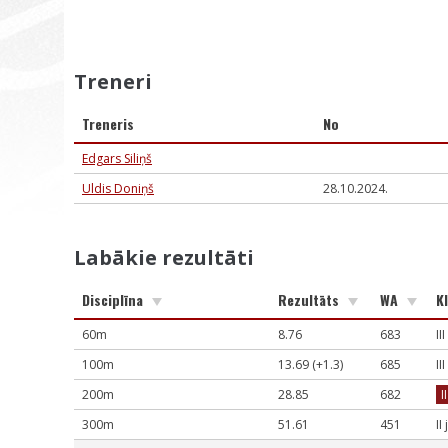
Treneri
Treneris
No
Edgars Siliņš
Uldis Doniņš
28.10.2024.
Labākie rezultāti
Disciplīna
Rezultāts
WA
Kl
60m
8.76
683
II
100m
13.69 (+1.3)
685
II
200m
28.85
682
I
300m
51.61
451
II