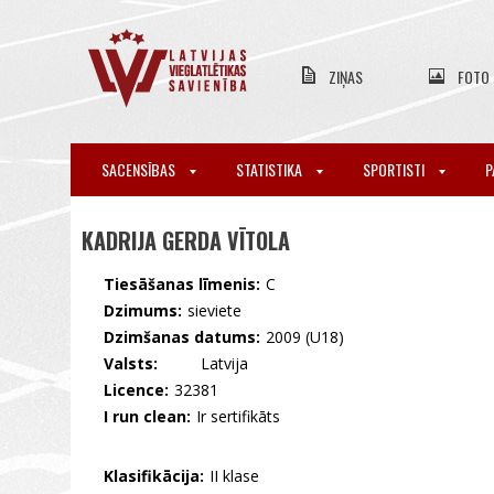
ZIŅAS
FOTO
SACENSĪBAS
STATISTIKA
SPORTISTI
P
KADRIJA GERDA VĪTOLA
Tiesāšanas līmenis:
C
Dzimums:
sieviete
Dzimšanas datums:
2009 (U18)
Valsts:
🇱🇻 Latvija
Licence:
32381
I run clean:
Ir sertifikāts
Klasifikācija:
II klase