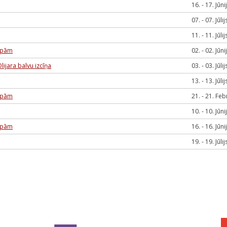
16. - 17. Jūni
07. - 07. Jūlij
11. - 11. Jūlij
rupām
02. - 02. Jūni
ijara balvu izcīņa
03. - 03. Jūlij
13. - 13. Jūlij
rupām
21. - 21. Feb
10. - 10. Jūni
rupām
16. - 16. Jūni
19. - 19. Jūlij