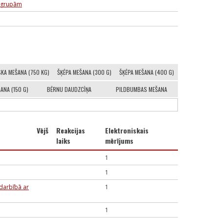
a grupām
SKA MEŠANA (750 KG)
ŠĶĒPA MEŠANA (300 G)
ŠĶĒPA MEŠANA (400 G)
ANA (150 G)
BĒRNU DAUDZCĪŅA
PILDBUMBAS MEŠANA
Vējš
Reakcijas
Elektroniskais
laiks
mērījums
1
1
adarbībā ar
1
1