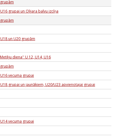
a grupām
U16 grupai un Olijara balvu izcīņa
a grupām
s U18 un U20 grupām
Metēju diena'' U 12, U14, U16
a grupām
s U16 vecuma grupai
 U18 grupai un jaunākiem, U20/U23 apvienotajai grupai
s U14 vecuma grupai