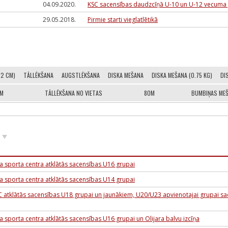
04.09.2020.
KSC sacensības daudzcīņā U-10 un U-12 vecum
29.05.2018.
Pirmie starti vieglatlētikā
.2 CM)
TĀLLĒKŠANA
AUGSTLĒKŠANA
DISKA MEŠANA
DISKA MEŠANA (0.75 KG)
DI
0M
TĀLLĒKŠANA NO VIETAS
80M
BUMBIŅAS MEŠ
 sporta centra atklātās sacensības U16 grupai
 sporta centra atklātās sacensības U14 grupai
C atklātās sacensības U18 grupai un jaunākiem, U20/U23 apvienotajai grupai s
sporta centra atklātās sacensības U16 grupai un Olijara balvu izcīņa