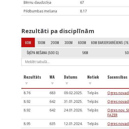
Bērnu daudzcīņa
67
Pildbumbas mešana
8.17
Rezultāti pa disciplīnām
60M
100M
200M
300M
600M
60M BARJERSKRĒJIENS (76
ŠĶĒPA MEŠANA (500 G)
5KM
5
Rezultāts
WA
Datums
Notiek
Sacensības
8.76
683
09.02.2025.
Telpās
Ogres novada
8.92
642
31.01.2025.
Telpās
Ogres novada
8.92
642
24.01.2026.
Telpās
Ogres nov. S
FAZER
8.95
635
12.01.2024.
Telpās
Ogres novada 