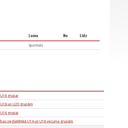
Loma
No
Līdz
Sportists
 U16 grupai
s U18 un U20 grupām
 U16 grupai
ības vieglatlētikā U14 un U16 vecuma grupām