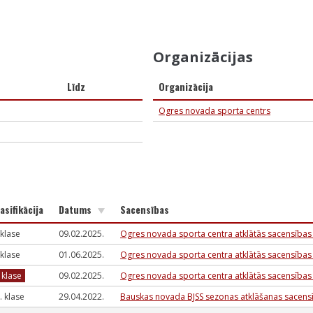
Organizācijas
Līdz
Organizācija
Ogres novada sporta centrs
asifikācija
Datums
Sacensības
I klase
09.02.2025.
Ogres novada sporta centra atklātās sacensības
I klase
01.06.2025.
Ogres novada sporta centra atklātās sacensība
I klase
09.02.2025.
Ogres novada sporta centra atklātās sacensības
 j. klase
29.04.2022.
Bauskas novada BJSS sezonas atklāšanas sacens