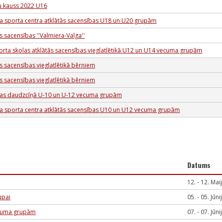
u kauss 2022 U16
 sporta centra atklātās sacensības U18 un U20 grupām
s sacensības ''Valmiera-Valga''
orta skolas atklātās sacensības vieglatlētikā U12 un U14 vecuma grupām
s sacensības vieglatlētikā bērniem
s sacensības vieglatlētikā bērniem
bas daudzcīņā U-10 un U-12 vecuma grupām
 sporta centra atklātās sacensības U10 un U12 vecuma grupām
Datums
12. - 12. Mai
upai
05. - 05. Jūni
ecuma grupām
07. - 07. Jūni