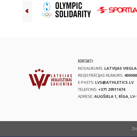
KONTAKTI:
NOSAUKUMS:
LATVIJAS VIEGL
REĢISTRĀCIJAS NUMURS:
400080
E-PASTS:
LVS@ATHLETICS.LV
TELEFONS:
+371 29511674
ADRESE:
AUGŠIELA 1, RĪGA, LV-
Zi