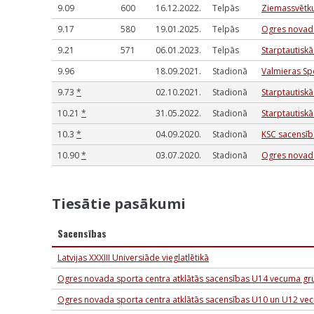
9.09
600
16.12.2022.
Telpās
Ziemassvētk
9.17
580
19.01.2025.
Telpās
Ogres novada
9.21
571
06.01.2023.
Telpās
Starptautiskā
9.96
18.09.2021.
Stadionā
Valmieras Sp
9.73
*
02.10.2021.
Stadionā
Starptautiskā
10.21
*
31.05.2022.
Stadionā
Starptautiskā
10.3
*
04.09.2020.
Stadionā
KSC sacensī
10.90
*
03.07.2020.
Stadionā
Ogres novada
Tiesātie pasākumi
Sacensības
Latvijas XXXIII Universiāde vieglatlētikā
Ogres novada sporta centra atklātās sacensības U14 vecuma gr
Ogres novada sporta centra atklātās sacensības U10 un U12 v