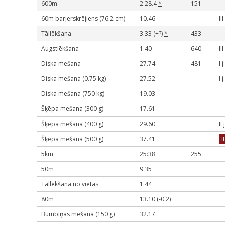
600m
2:28.4
*
151
60m barjerskrējiens (76.2 cm)
10.46
II
Tāllēkšana
3.33 (+?)
*
433
Augstlēkšana
1.40
640
II
Diska mešana
27.74
481
I 
Diska mešana (0.75 kg)
27.52
I 
Diska mešana (750 kg)
19.03
Šķēpa mešana (300 g)
17.61
Šķēpa mešana (400 g)
29.60
II
Šķēpa mešana (500 g)
37.41
I
5km
25:38
255
50m
9.35
Tāllēkšana no vietas
1.44
80m
13.10 (-0.2)
Bumbiņas mešana (150 g)
32.17