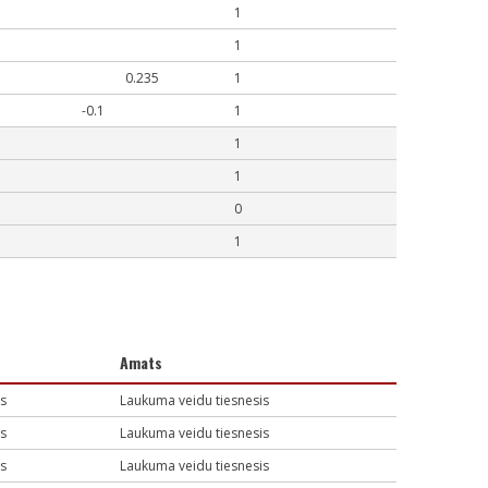
1
1
0.235
1
-0.1
1
1
1
0
1
Amats
js
Laukuma veidu tiesnesis
js
Laukuma veidu tiesnesis
js
Laukuma veidu tiesnesis