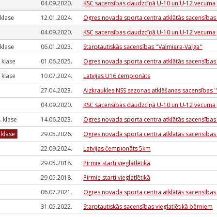
04.09.2020.
KSC sacensības daudzcīņā U-10 un U-12 vecum
I klase
12.01.2024.
Ogres novada sporta centra atklātās sacensības 
04.09.2020.
KSC sacensības daudzcīņā U-10 un U-12 vecum
I klase
06.01.2023.
Starptautiskās sacensības ''Valmiera-Valga''
j. klase
01.06.2025.
Ogres novada sporta centra atklātās sacensība
j. klase
10.07.2024.
Latvijas U16 čempionāts
27.04.2023.
Aizkraukles NSS sezonas atklāšanas sacensības ''
04.09.2020.
KSC sacensības daudzcīņā U-10 un U-12 vecum
 j. klase
14.06.2023.
Ogres novada sporta centra atklātās sacensība
I klase
29.05.2026.
Ogres novada sporta centra atklātās sacensības
22.09.2024.
Latvijas čempionāts 5km
29.05.2018.
Pirmie starti vieglatlētikā
29.05.2018.
Pirmie starti vieglatlētikā
06.07.2021.
Ogres novada sporta centra atklātās sacensība
31.05.2022.
Starptautiskās sacensības vieglatlētikā bērniem