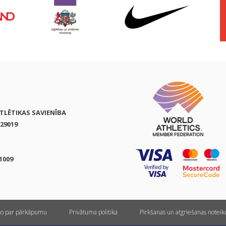
ATLĒTIKAS SAVIENĪBA
29019
1009
ņo par pārkāpumu
Privātuma politika
Pirkšanas un atgriešanas notei