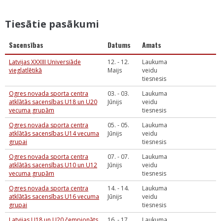
Tiesātie pasākumi
Sacensības
Datums
Amats
Latvijas XXXIII Universiāde
12. - 12.
Laukuma
vieglatlētikā
Maijs
veidu
tiesnesis
Ogres novada sporta centra
03. - 03.
Laukuma
atklātās sacensības U18 un U20
Jūnijs
veidu
vecuma grupām
tiesnesis
Ogres novada sporta centra
05. - 05.
Laukuma
atklātās sacensības U14 vecuma
Jūnijs
veidu
grupai
tiesnesis
Ogres novada sporta centra
07. - 07.
Laukuma
atklātās sacensības U10 un U12
Jūnijs
veidu
vecuma grupām
tiesnesis
Ogres novada sporta centra
14. - 14.
Laukuma
atklātās sacensības U16 vecuma
Jūnijs
veidu
grupai
tiesnesis
Latvijas U18 un U20 čempionāts
16. - 17.
Laukuma