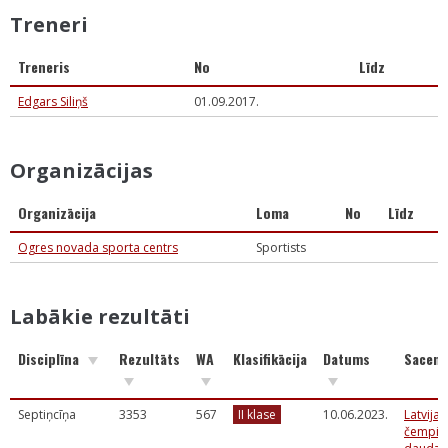
Treneri
Treneris
No
Līdz
Edgars Siliņš
01.09.2017.
Organizācijas
Organizācija
Loma
No
Līdz
Ogres novada sporta centrs
Sportists
Labākie rezultāti
Disciplīna
Rezultāts
WA
Klasifikācija
Datums
Sacens
Septiņcīņa
3353
567
II klase
10.06.2023.
Latvijas
čempio