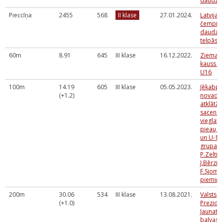
daudzc
Pieccīņa
2455
568
II klase
27.01.2024.
Latvijas
čempio
daudzc
telpās
60m
8.91
645
III klase
16.12.2022.
Ziemas
kauss 
U16
100m
14.19
605
III klase
05.05.2023.
Jēkabpi
(+1.2)
novada
atklātās
sacens
vieglatl
pieaug
un U-16
grupai, 
P.Zeltiņ
J.Bērziņ
F.Sjom
piemiņa
200m
30.06
534
III klase
13.08.2021.
Valsts
(+1.0)
Prezide
Jaunatn
balvas 