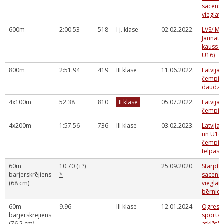
sacens
vieglatl
600m
2:00.53
518
I j. klase
02.02.2022.
LVS/ M
Jaunatn
kauss (
U16)
800m
2:51.94
419
III klase
11.06.2022.
Latvijas
čempio
daudzc
4x100m
52.38
810
II klase
05.07.2022.
Latvija
čempio
4x200m
1:57.56
736
III klase
03.02.2023.
Latvija
un U16
čempio
telpās
60m
10.70 (+?)
25.09.2020.
Starpta
barjerskrējiens
*
sacens
(68 cm)
vieglatl
bērnie
60m
9.96
III klase
12.01.2024.
Ogres 
barjerskrējiens
sporta 
(76.2 cm)
atklātās