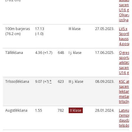
sacens
U16 gru
Olijara
izcīņa
100m barjeras
17.13
III klase
27.05.2023.
LVS x
(76.2 cm)
(-1.0)
Sportla
kauss
4.posm
Tāllēkšana
4.36 (+1.7)
648
I j. klase
17.06.2025.
Ogres 
sporta 
atklātās
sacens
U16 gr
Trīssoļlēkšana
9.07 (+?)
*
623
III j. klase
08.09.2023.
KSC atk
sacens
lekšana
mešana
trīscīņā
Augstlēkšana
1.55
782
II klase
28.01.2024.
Latvijas
čempio
daudzc
telpās