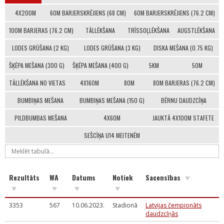
4X200M
60M BARJERSKRĒJIENS (68 CM)
60M BARJERSKRĒJIENS (76.2 CM)
100M BARJERAS (76.2 CM)
TĀLLĒKŠANA
TRĪSSOĻLĒKŠANA
AUGSTLĒKŠANA
LODES GRŪŠANA (2 KG)
LODES GRŪŠANA (3 KG)
DISKA MEŠANA (0.75 KG)
ŠĶĒPA MEŠANA (300 G)
ŠĶĒPA MEŠANA (400 G)
5KM
50M
TĀLLĒKŠANA NO VIETAS
4X160M
80M
80M BARJERAS (76.2 CM)
BUMBIŅAS MEŠANA
BUMBIŅAS MEŠANA (150 G)
BĒRNU DAUDZCĪŅA
PILDBUMBAS MEŠANA
4X60M
JAUKTĀ 4X100M STAFETE
SEŠCĪŅA U14 MEITENĒM
Rezultāts
WA
Datums
Notiek
Sacensības
3353
567
10.06.2023.
Stadionā
Latvijas čempionāts
daudzcīņās