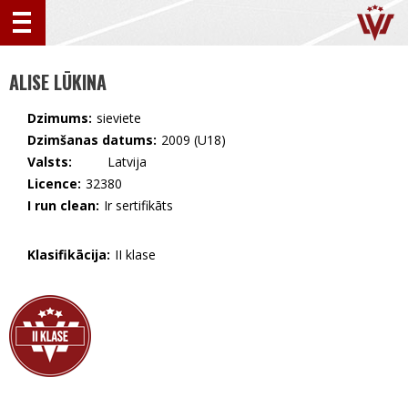
ALISE LŪKINA
Dzimums:
sieviete
Dzimšanas datums:
2009 (U18)
Valsts:
🇱🇻 Latvija
Licence:
32380
I run clean:
Ir sertifikāts
Klasifikācija:
II klase