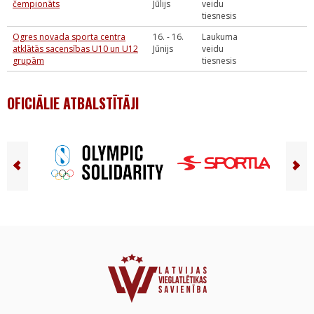
čempionāts
Jūlijs
veidu
tiesnesis
Ogres novada sporta centra
16. - 16.
Laukuma
atklātās sacensības U10 un U12
Jūnijs
veidu
grupām
tiesnesis
OFICIĀLIE ATBALSTĪTĀJI