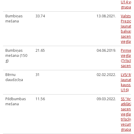
U14 ve
grupai
Bumbiņas
33.74
13.08.2021.
Valsts
mešana
Prezide
Jaunatn
balvas 
sacens
vieglatl
Bumbiņas
21.65
04.06.2019.
Pirmie s
mešana (150
vieglatl
g)
(Trīscīņ
sacensī
Bērnu
31
02.02.2022.
LVS/ M
daudzcīņa
Jaunatn
kauss (
U16)
Pildbumbas
11.56
09.03.2022.
SS "Ark
mešana
atklātās
sacens
vieglatl
trīscīņ
vecuma
grupai