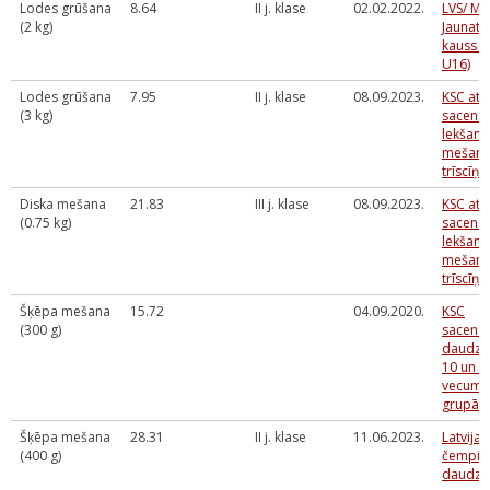
Lodes grūšana
8.64
II j. klase
02.02.2022.
LVS/ M
(2 kg)
Jaunatn
kauss (
U16)
Lodes grūšana
7.95
II j. klase
08.09.2023.
KSC atk
(3 kg)
sacens
lekšana
mešana
trīscīņā
Diska mešana
21.83
III j. klase
08.09.2023.
KSC atk
(0.75 kg)
sacens
lekšana
mešana
trīscīņā
Šķēpa mešana
15.72
04.09.2020.
KSC
(300 g)
sacens
daudzcī
10 un U
vecuma
grupā
Šķēpa mešana
28.31
II j. klase
11.06.2023.
Latvijas
(400 g)
čempio
daudzc