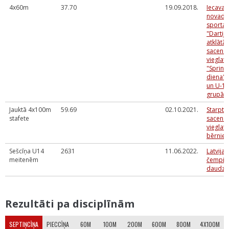
4x60m
37.70
19.09.2018.
Iecavas
novada
sporta 
"Dartija
atklātās
sacens
vieglatl
"Sprint
diena" 
un U-14
grupā
Jauktā 4x100m
59.69
02.10.2021.
Starpta
stafete
sacens
vieglatl
bērnie
Sešcīņa U14
2631
11.06.2022.
Latvijas
meitenēm
čempio
daudzc
Rezultāti pa disciplīnām
SEPTIŅCĪŅA
PIECCĪŅA
60M
100M
200M
600M
800M
4X100M