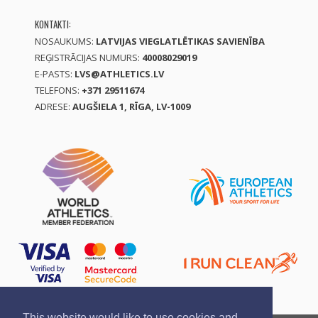
KONTAKTI:
NOSAUKUMS:
LATVIJAS VIEGLATLĒTIKAS SAVIENĪBA
REĢISTRĀCIJAS NUMURS:
40008029019
E-PASTS:
LVS@ATHLETICS.LV
TELEFONS:
+371 29511674
ADRESE:
AUGŠIELA 1, RĪGA, LV-1009
This website would like to use cookies and