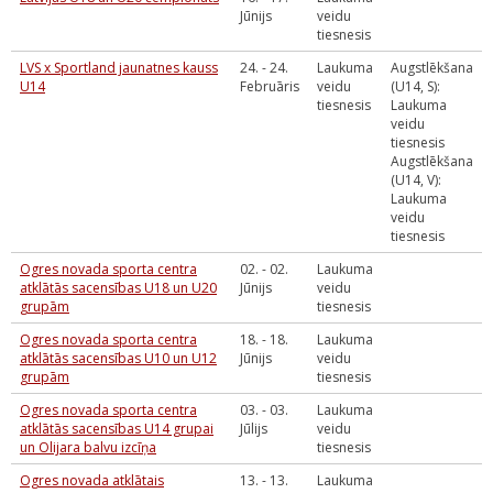
Jūnijs
veidu
tiesnesis
LVS x Sportland jaunatnes kauss
24. - 24.
Laukuma
Augstlēkšana
U14
Februāris
veidu
(U14, S):
tiesnesis
Laukuma
veidu
tiesnesis
Augstlēkšana
(U14, V):
Laukuma
veidu
tiesnesis
Ogres novada sporta centra
02. - 02.
Laukuma
atklātās sacensības U18 un U20
Jūnijs
veidu
grupām
tiesnesis
Ogres novada sporta centra
18. - 18.
Laukuma
atklātās sacensības U10 un U12
Jūnijs
veidu
grupām
tiesnesis
Ogres novada sporta centra
03. - 03.
Laukuma
atklātās sacensības U14 grupai
Jūlijs
veidu
un Olijara balvu izcīņa
tiesnesis
Ogres novada atklātais
13. - 13.
Laukuma