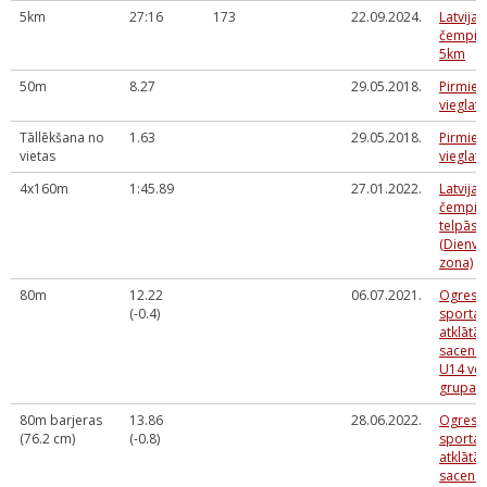
5km
27:16
173
22.09.2024.
Latvijas
čempio
5km
50m
8.27
29.05.2018.
Pirmie s
vieglatl
Tāllēkšana no
1.63
29.05.2018.
Pirmie s
vietas
vieglatl
4x160m
1:45.89
27.01.2022.
Latvija
čempio
telpās 
(Dienvi
zona)
80m
12.22
06.07.2021.
Ogres 
(-0.4)
sporta 
atklātās
sacens
U14 ve
grupai
80m barjeras
13.86
28.06.2022.
Ogres 
(76.2 cm)
(-0.8)
sporta 
atklātās
sacens