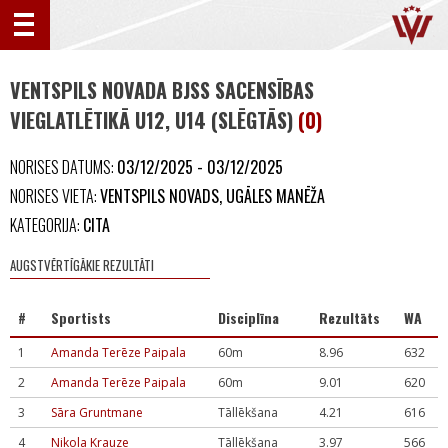
VENTSPILS NOVADA BJSS SACENSĪBAS
VIEGLATLĒTIKĀ U12, U14 (SLĒGTĀS)
(0)
NORISES DATUMS:
03/12/2025 - 03/12/2025
NORISES VIETA:
VENTSPILS NOVADS, UGĀLES MANĒŽA
KATEGORIJA:
CITA
AUGSTVĒRTĪGĀKIE REZULTĀTI
#
Sportists
Disciplīna
Rezultāts
WA
1
Amanda Terēze Paipala
60m
8.96
632
2
Amanda Terēze Paipala
60m
9.01
620
3
Sāra Gruntmane
Tāllēkšana
4.21
616
4
Nikola Krauze
Tāllēkšana
3.97
566