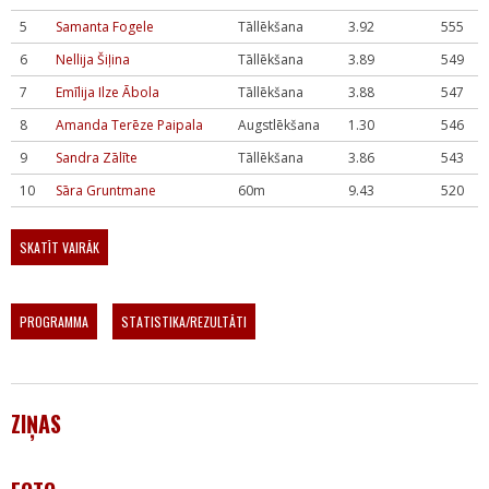
5
Samanta Fogele
Tāllēkšana
3.92
555
6
Nellija Šiļina
Tāllēkšana
3.89
549
7
Emīlija Ilze Ābola
Tāllēkšana
3.88
547
8
Amanda Terēze Paipala
Augstlēkšana
1.30
546
9
Sandra Zālīte
Tāllēkšana
3.86
543
10
Sāra Gruntmane
60m
9.43
520
SKATĪT VAIRĀK
PROGRAMMA
STATISTIKA/REZULTĀTI
ZIŅAS