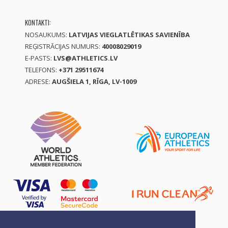
KONTAKTI:
NOSAUKUMS:
LATVIJAS VIEGLATLĒTIKAS SAVIENĪBA
REĢISTRĀCIJAS NUMURS:
40008029019
E-PASTS:
LVS@ATHLETICS.LV
TELEFONS:
+371 29511674
ADRESE:
AUGŠIELA 1, RĪGA, LV-1009