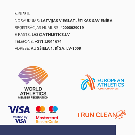
KONTAKTI:
NOSAUKUMS:
LATVIJAS VIEGLATLĒTIKAS SAVIENĪBA
REĢISTRĀCIJAS NUMURS:
40008029019
E-PASTS:
LVS@ATHLETICS.LV
TELEFONS:
+371 29511674
ADRESE:
AUGŠIELA 1, RĪGA, LV-1009