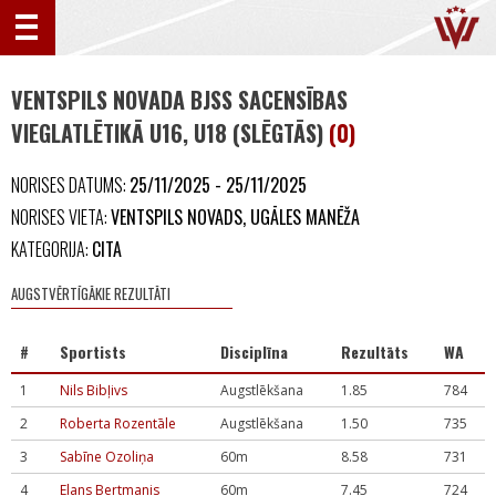
VENTSPILS NOVADA BJSS SACENSĪBAS
VIEGLATLĒTIKĀ U16, U18 (SLĒGTĀS)
(0)
NORISES DATUMS:
25/11/2025 - 25/11/2025
NORISES VIETA:
VENTSPILS NOVADS, UGĀLES MANĒŽA
KATEGORIJA:
CITA
AUGSTVĒRTĪGĀKIE REZULTĀTI
#
Sportists
Disciplīna
Rezultāts
WA
1
Nils Bibļivs
Augstlēkšana
1.85
784
2
Roberta Rozentāle
Augstlēkšana
1.50
735
3
Sabīne Ozoliņa
60m
8.58
731
4
Elans Bertmanis
60m
7.45
724