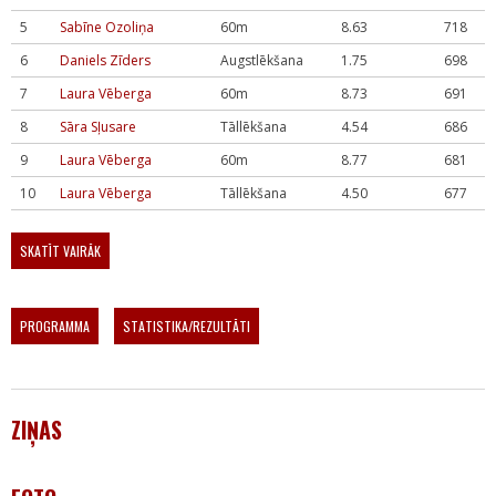
5
Sabīne Ozoliņa
60m
8.63
718
6
Daniels Zīders
Augstlēkšana
1.75
698
7
Laura Vēberga
60m
8.73
691
8
Sāra Sļusare
Tāllēkšana
4.54
686
9
Laura Vēberga
60m
8.77
681
10
Laura Vēberga
Tāllēkšana
4.50
677
SKATĪT VAIRĀK
PROGRAMMA
STATISTIKA/REZULTĀTI
ZIŅAS