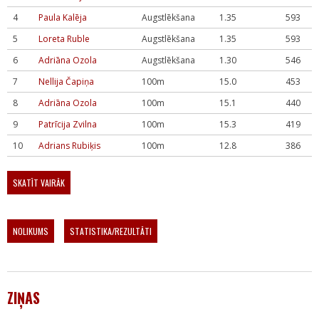
4
Paula Kalēja
Augstlēkšana
1.35
593
5
Loreta Ruble
Augstlēkšana
1.35
593
6
Adriāna Ozola
Augstlēkšana
1.30
546
7
Nellija Čapiņa
100m
15.0
453
8
Adriāna Ozola
100m
15.1
440
9
Patrīcija Zvilna
100m
15.3
419
10
Adrians Rubiķis
100m
12.8
386
SKATĪT VAIRĀK
NOLIKUMS
STATISTIKA/REZULTĀTI
ZIŅAS