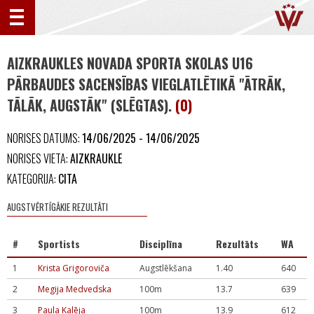
AIZKRAUKLES NOVADA SPORTA SKOLAS U16
PĀRBAUDES SACENSĪBAS VIEGLATLĒTIKĀ "ĀTRĀK,
TĀLĀK, AUGSTĀK" (SLĒGTAS).
(0)
NORISES DATUMS:
14/06/2025 - 14/06/2025
NORISES VIETA:
AIZKRAUKLE
KATEGORIJA:
CITA
AUGSTVĒRTĪGĀKIE REZULTĀTI
#
Sportists
Disciplīna
Rezultāts
WA
1
Krista Grigoroviča
Augstlēkšana
1.40
640
2
Megija Medvedska
100m
13.7
639
3
Paula Kalēja
100m
13.9
612