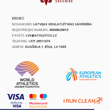
KONTAKTI:
NOSAUKUMS:
LATVIJAS VIEGLATLĒTIKAS SAVIENĪBA
REĢISTRĀCIJAS NUMURS:
40008029019
E-PASTS:
LVS@ATHLETICS.LV
TELEFONS:
+371 29511674
ADRESE:
AUGŠIELA 1, RĪGA, LV-1009