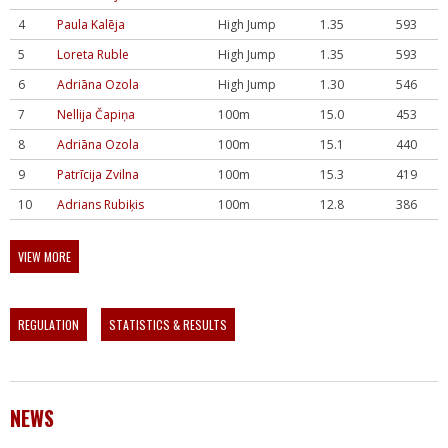
4
Paula Kalēja
High Jump
1.35
593
5
Loreta Ruble
High Jump
1.35
593
6
Adriāna Ozola
High Jump
1.30
546
7
Nellija Čapiņa
100m
15.0
453
8
Adriāna Ozola
100m
15.1
440
9
Patrīcija Zvilna
100m
15.3
419
10
Adrians Rubiķis
100m
12.8
386
VIEW MORE
REGULATION
STATISTICS & RESULTS
NEWS