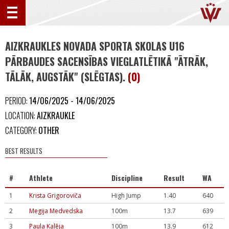
AIZKRAUKLES NOVADA SPORTA SKOLAS U16
PĀRBAUDES SACENSĪBAS VIEGLATLĒTIKĀ "ĀTRĀK,
TĀLĀK, AUGSTĀK" (SLĒGTAS).
(0)
PERIOD:
14/06/2025 - 14/06/2025
LOCATION:
AIZKRAUKLE
CATEGORY:
OTHER
BEST RESULTS
#
Athlete
Discipline
Result
WA
1
Krista Grigoroviča
High Jump
1.40
640
2
Megija Medvedska
100m
13.7
639
3
Paula Kalēja
100m
13.9
612