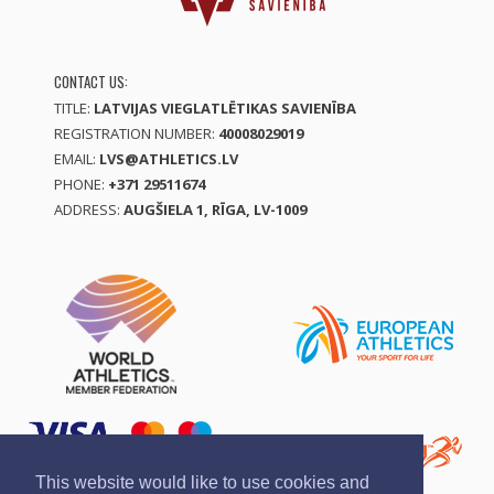
CONTACT US:
TITLE:
LATVIJAS VIEGLATLĒTIKAS SAVIENĪBA
REGISTRATION NUMBER:
40008029019
EMAIL:
LVS@ATHLETICS.LV
PHONE:
+371 29511674
ADDRESS:
AUGŠIELA 1, RĪGA, LV-1009
This website would like to use cookies and