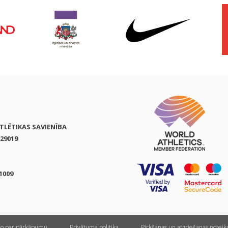
ATLĒTIKAS SAVIENĪBA
29019
1009
ņo par pārkāpumu
Privātuma politika
Pirkšanas un atgriešanas notei