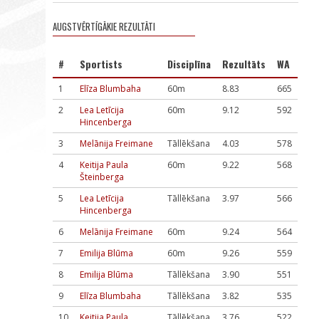
AUGSTVĒRTĪGĀKIE REZULTĀTI
#
Sportists
Disciplīna
Rezultāts
WA
1
Elīza Blumbaha
60m
8.83
665
2
Lea Letīcija
60m
9.12
592
Hincenberga
3
Melānija Freimane
Tāllēkšana
4.03
578
4
Keitija Paula
60m
9.22
568
Šteinberga
5
Lea Letīcija
Tāllēkšana
3.97
566
Hincenberga
6
Melānija Freimane
60m
9.24
564
7
Emilija Blūma
60m
9.26
559
8
Emilija Blūma
Tāllēkšana
3.90
551
9
Elīza Blumbaha
Tāllēkšana
3.82
535
10
Keitija Paula
Tāllēkšana
3.76
522