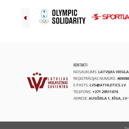
KONTAKTI:
NOSAUKUMS:
LATVIJAS VIEGL
REĢISTRĀCIJAS NUMURS:
400080
E-PASTS:
LVS@ATHLETICS.LV
TELEFONS:
+371 29511674
ADRESE:
AUGŠIELA 1, RĪGA, LV-
Zi