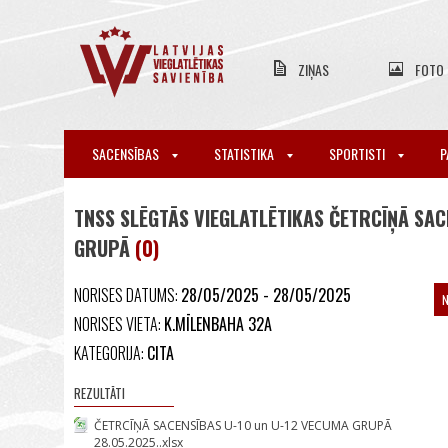
ZIŅAS
FOTO
SACENSĪBAS
STATISTIKA
SPORTISTI
P
TNSS SLĒGTĀS VIEGLATLĒTIKAS ČETRCĪŅĀ SAC
GRUPĀ
(0)
NORISES DATUMS:
28/05/2025 - 28/05/2025
NORISES VIETA:
K.MĪLENBAHA 32A
KATEGORIJA:
CITA
REZULTĀTI
ČETRCĪŅĀ SACENSĪBAS U-10 un U-12 VECUMA GRUPĀ
28.05.2025..xlsx