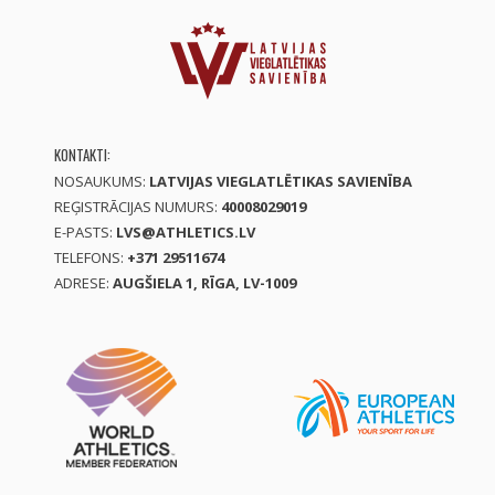
KONTAKTI:
NOSAUKUMS:
LATVIJAS VIEGLATLĒTIKAS SAVIENĪBA
REĢISTRĀCIJAS NUMURS:
40008029019
E-PASTS:
LVS@ATHLETICS.LV
TELEFONS:
+371 29511674
ADRESE:
AUGŠIELA 1, RĪGA, LV-1009