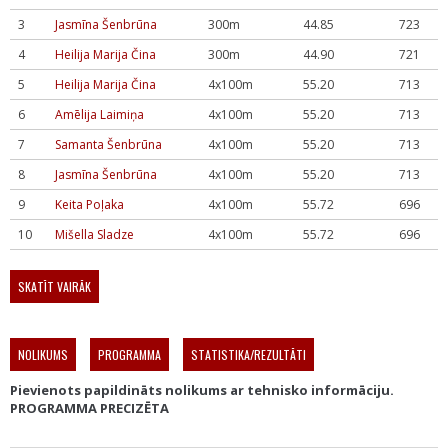
3
Jasmīna Šenbrūna
300m
44.85
723
4
Heilija Marija Čina
300m
44.90
721
5
Heilija Marija Čina
4x100m
55.20
713
6
Amēlija Laimiņa
4x100m
55.20
713
7
Samanta Šenbrūna
4x100m
55.20
713
8
Jasmīna Šenbrūna
4x100m
55.20
713
9
Keita Poļaka
4x100m
55.72
696
10
Mišella Sladze
4x100m
55.72
696
SKATĪT VAIRĀK
NOLIKUMS
PROGRAMMA
STATISTIKA/REZULTĀTI
Pievienots papildināts nolikums ar tehnisko informāciju.
PROGRAMMA PRECIZĒTA