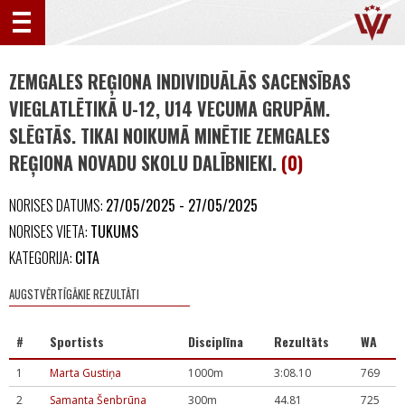
ZEMGALES REĢIONA INDIVIDUĀLĀS SACENSĪBAS
VIEGLATLĒTIKĀ U-12, U14 VECUMA GRUPĀM.
SLĒGTĀS. TIKAI NOIKUMĀ MINĒTIE ZEMGALES
REĢIONA NOVADU SKOLU DALĪBNIEKI.
(0)
NORISES DATUMS:
27/05/2025 - 27/05/2025
NORISES VIETA:
TUKUMS
KATEGORIJA:
CITA
AUGSTVĒRTĪGĀKIE REZULTĀTI
#
Sportists
Disciplīna
Rezultāts
WA
1
Marta Gustiņa
1000m
3:08.10
769
2
Samanta Šenbrūna
300m
44.81
725