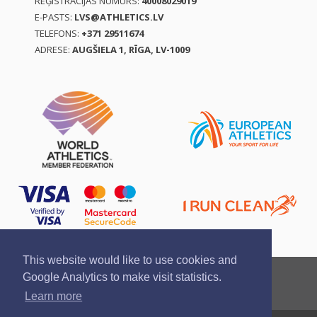
REĢISTRĀCIJAS NUMURS:
40008029019
E-PASTS:
LVS@ATHLETICS.LV
TELEFONS:
+371 29511674
ADRESE:
AUGŠIELA 1, RĪGA, LV-1009
This website would like to use cookies and
Ziņo par pārkāpumu
Privātuma politika
Google Analytics to make visit statistics.
Pirkšanas un atgriešanas noteikumi
Learn more