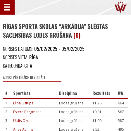
RĪGAS SPORTA SKOLAS “ARKĀDIJA” SLĒGTĀS
SACENSĪBAS LODES GRŪŠANĀ
(0)
NORISES DATUMS:
05/02/2025 - 05/02/2025
NORISES VIETA:
RĪGA
KATEGORIJA:
CITA
AUGSTVĒRTĪGĀKIE REZULTĀTI
#
Sportists
Disciplīna
Rezultāts
WA
1
Elīna Ustupa
Lodes grūšana
11.26
664
2
Estere Bergmane
Lodes grūšana
10.01
587
3
Uldis Ozols
Lodes grūšana
11.00
587
4
Ance Auniņa
Lodes grūšana
8.52
495