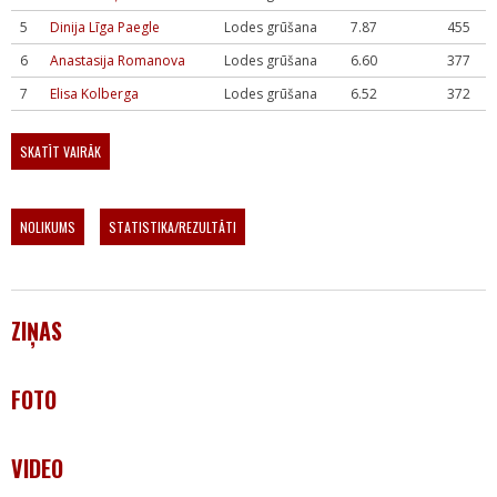
5
Dinija Līga Paegle
Lodes grūšana
7.87
455
6
Anastasija Romanova
Lodes grūšana
6.60
377
7
Elisa Kolberga
Lodes grūšana
6.52
372
SKATĪT VAIRĀK
NOLIKUMS
STATISTIKA/REZULTĀTI
ZIŅAS
FOTO
VIDEO