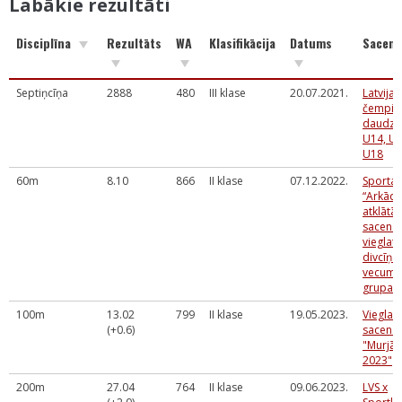
Labākie rezultāti
Disciplīna
Rezultāts
WA
Klasifikācija
Datums
Sacens
Septiņcīņa
2888
480
III klase
20.07.2021.
Latvijas
čempio
daudzc
U14, U1
U18
60m
8.10
866
II klase
07.12.2022.
Sporta 
“Arkādij
atklātās
sacens
vieglatl
divcīņā
vecuma
grupai
100m
13.02
799
II klase
19.05.2023.
Vieglatl
(+0.6)
sacens
"Murjāņ
2023"
200m
27.04
764
II klase
09.06.2023.
LVS x