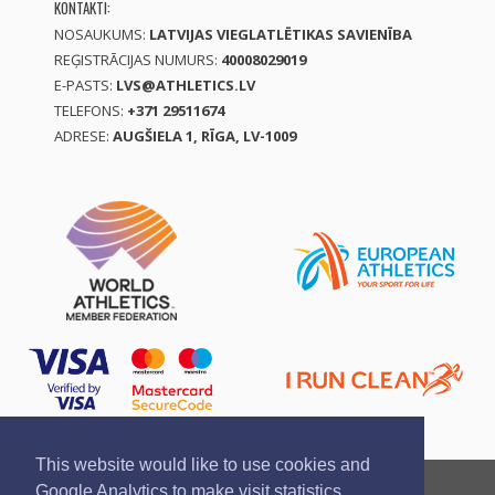
KONTAKTI:
NOSAUKUMS:
LATVIJAS VIEGLATLĒTIKAS SAVIENĪBA
REĢISTRĀCIJAS NUMURS:
40008029019
E-PASTS:
LVS@ATHLETICS.LV
TELEFONS:
+371 29511674
ADRESE:
AUGŠIELA 1, RĪGA, LV-1009
This website would like to use cookies and
Ziņo par pārkāpumu
Privātuma politika
Google Analytics to make visit statistics.