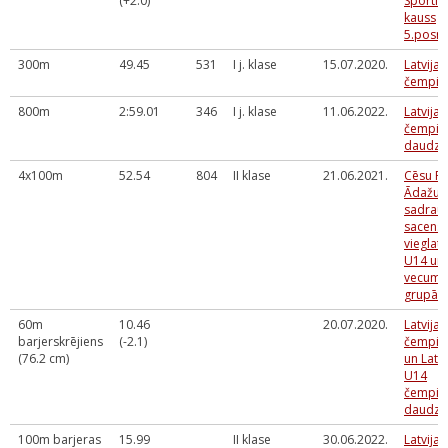
(+2.0)
Sportla
kauss
5.posm
300m
49.45
531
I j. klase
15.07.2020.
Latvija
čempio
800m
2:59.01
346
I j. klase
11.06.2022.
Latvijas
čempio
daudzc
4x100m
52.54
804
II klase
21.06.2021.
Cēsu PP
Ādažu B
sadrau
sacens
vieglatl
U14 un
vecuma
grupā
60m
10.46
20.07.2020.
Latvija
barjerskrējiens
(-2.1)
čempio
(76.2 cm)
un Latvi
U14
čempio
daudzc
100m barjeras
15.99
II klase
30.06.2022.
Latvija