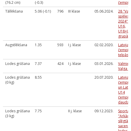
(76.2 cm)
(-0.3)
čempio
Tāllēkšana
5.06 (-0.1)
796
III klase
05.06.2024.
28 "Val
spēles -
2024" U
U16,
U18+U
grupā
Augstlēkšana
1.35
593
I j. klase
02.02.2020.
Latvija
čempio
telpās
Lodes grūšana
7.37
424
I j. klase
03.01.2026.
Valmier
Valga 2
Lodes grūšana
8.55
20.07.2020.
Latvija
(0 kg)
čempio
un Latvi
U14
čempio
daudzc
Lodes grūšana
7.75
II j. klase
09.12.2023.
Sporta 
(3 kg)
"Arkādi
slēgtās
sacens
lodes