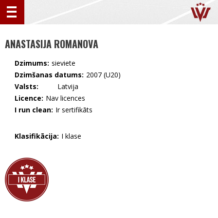
ANASTASIJA ROMANOVA
Dzimums:
sieviete
Dzimšanas datums:
2007 (U20)
Valsts:
🇱🇻 Latvija
Licence:
Nav licences
I run clean:
Ir sertifikāts
Klasifikācija:
I klase