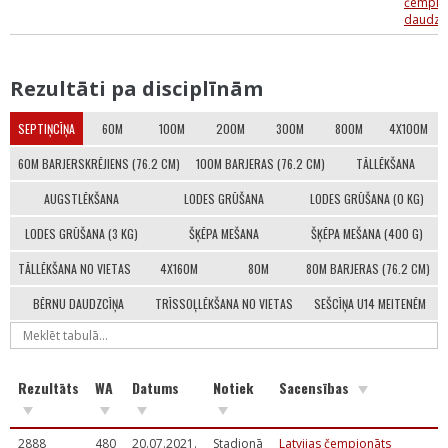
čempio
daudzc
Rezultāti pa disciplīnām
SEPTIŅCĪŅA
60M
100M
200M
300M
800M
4X100M
60M BARJERSKRĒJIENS (76.2 CM)
100M BARJERAS (76.2 CM)
TĀLLĒKŠANA
AUGSTLĒKŠANA
LODES GRŪŠANA
LODES GRŪŠANA (0 KG)
LODES GRŪŠANA (3 KG)
ŠĶĒPA MEŠANA
ŠĶĒPA MEŠANA (400 G)
TĀLLĒKŠANA NO VIETAS
4X160M
80M
80M BARJERAS (76.2 CM)
BĒRNU DAUDZCĪŅA
TRĪSSOĻLĒKŠANA NO VIETAS
SEŠCĪŅA U14 MEITENĒM
Rezultāts
WA
Datums
Notiek
Sacensības
2888
480
20.07.2021.
Stadionā
Latvijas čempionāts