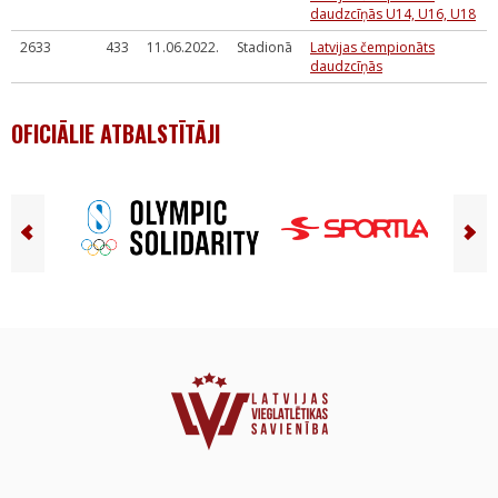
daudzcīņās U14, U16, U18
2633
433
11.06.2022.
Stadionā
Latvijas čempionāts
daudzcīņās
OFICIĀLIE ATBALSTĪTĀJI