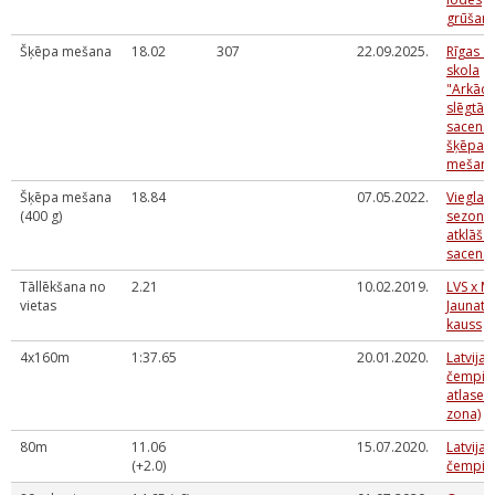
grūšanā
Šķēpa mešana
18.02
307
22.09.2025.
Rīgas s
skola
"Arkādi
slēgtās
sacens
šķēpa
mešanā
Šķēpa mešana
18.84
07.05.2022.
Vieglatl
(400 g)
sezona
atklāša
sacens
Tāllēkšana no
2.21
10.02.2019.
LVS x M
vietas
Jaunatn
kauss
4x160m
1:37.65
20.01.2020.
Latvija
čempio
atlase (
zona)
80m
11.06
15.07.2020.
Latvija
(+2.0)
čempio