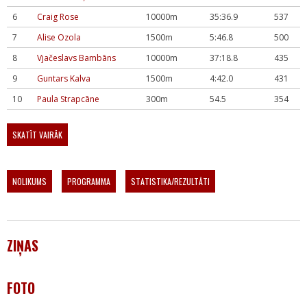
6
Craig Rose
10000m
35:36.9
537
7
Alise Ozola
1500m
5:46.8
500
8
Vjačeslavs Bambāns
10000m
37:18.8
435
9
Guntars Kalva
1500m
4:42.0
431
10
Paula Strapcāne
300m
54.5
354
SKATĪT VAIRĀK
NOLIKUMS
PROGRAMMA
STATISTIKA/REZULTĀTI
ZIŅAS
FOTO