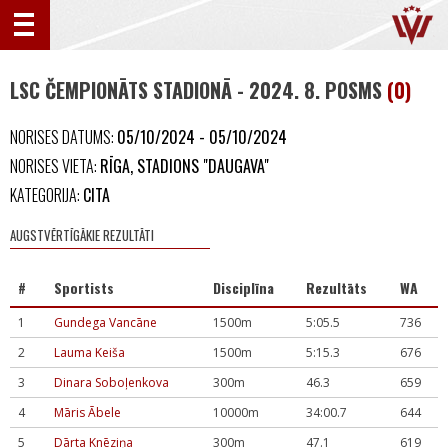
LSC ČEMPIONĀTS STADIONĀ - 2024. 8. POSMS
(0)
NORISES DATUMS:
05/10/2024 - 05/10/2024
NORISES VIETA:
RĪGA, STADIONS "DAUGAVA"
KATEGORIJA:
CITA
AUGSTVĒRTĪGĀKIE REZULTĀTI
#
Sportists
Disciplīna
Rezultāts
WA
1
Gundega Vancāne
1500m
5:05.5
736
2
Lauma Keiša
1500m
5:15.3
676
3
Dinara Soboļenkova
300m
46.3
659
4
Māris Ābele
10000m
34:00.7
644
5
Dārta Knēziņa
300m
47.1
619