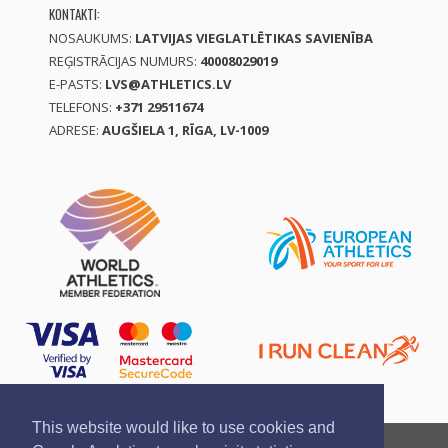
KONTAKTI:
NOSAUKUMS:
LATVIJAS VIEGLATLĒTIKAS SAVIENĪBA
REĢISTRĀCIJAS NUMURS:
40008029019
E-PASTS:
LVS@ATHLETICS.LV
TELEFONS:
+371 29511674
ADRESE:
AUGŠIELA 1, RĪGA, LV-1009
This website would like to use cookies and
Ziņo par pārkāpumu
Privātuma politika