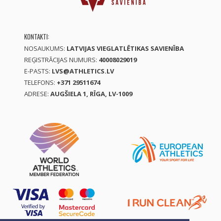
KONTAKTI:
NOSAUKUMS:
LATVIJAS VIEGLATLĒTIKAS SAVIENĪBA
REĢISTRĀCIJAS NUMURS:
40008029019
E-PASTS:
LVS@ATHLETICS.LV
TELEFONS:
+371 29511674
ADRESE:
AUGŠIELA 1, RĪGA, LV-1009