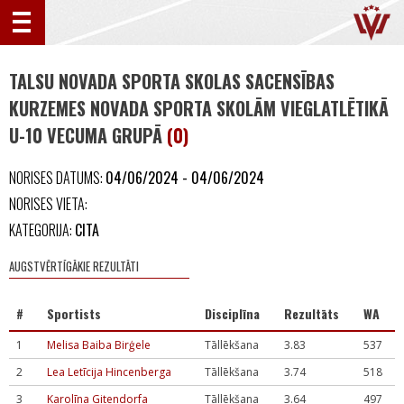
TALSU NOVADA SPORTA SKOLAS SACENSĪBAS
KURZEMES NOVADA SPORTA SKOLĀM VIEGLATLĒTIKĀ
U-10 VECUMA GRUPĀ
(0)
NORISES DATUMS:
04/06/2024 - 04/06/2024
NORISES VIETA:
KATEGORIJA:
CITA
AUGSTVĒRTĪGĀKIE REZULTĀTI
#
Sportists
Disciplīna
Rezultāts
WA
1
Melisa Baiba Birģele
Tāllēkšana
3.83
537
2
Lea Letīcija Hincenberga
Tāllēkšana
3.74
518
3
Karolīna Gitendorfa
Tāllēkšana
3.64
497