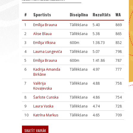
#
Sportists
Disciplīna
Rezultāts
WA
1
Emīlija Brauna
Tāllēkšana
5.40
869
2
Alise Blaua
Tāllēkšana
5.38
865
3
Emīlija Vīksna
600m
1:38.73
852
4
Lauma Lungeviča
Tāllēkšana
5.07
798
5
Emīlija Brauna
600m
1:41.86
787
6
Kadrija Amanda
Tāllēkšana
4.97
777
Birkāne
7
Valērija
Tāllēkšana
4.88
758
Kovaļevska
8
Šarlote Cunska
Tāllēkšana
4.86
754
9
Laura Vaska
Tāllēkšana
4.74
728
10
Katrīna Markus
Tāllēkšana
4.65
709
SKATĪT VAIRĀK