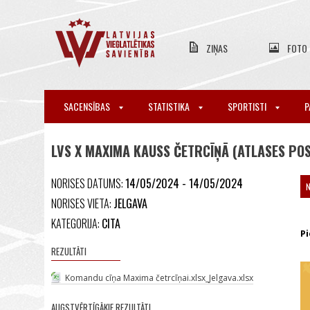
ZIŅAS
FOTO
SACENSĪBAS
STATISTIKA
SPORTISTI
P
LVS X MAXIMA KAUSS ČETRCĪŅĀ (ATLASES PO
NORISES DATUMS:
14/05/2024 - 14/05/2024
NORISES VIETA:
JELGAVA
KATEGORIJA:
CITA
Pi
REZULTĀTI
Komandu cīņa Maxima četrcīņai.xlsx_Jelgava.xlsx
AUGSTVĒRTĪGĀKIE REZULTĀTI