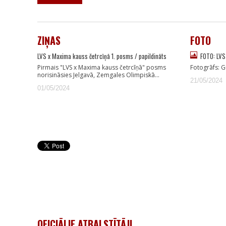
ZIŅAS
FOTO
LVS x Maxima kauss četrcīņā 1. posms / papildināts
FOTO: LVS
Pirmais "LVS x Maxima kauss četrcīņā" posms
Fotogrāfs: G
norisināsies Jelgavā, Zemgales Olimpiskā…
21/05/2024
01/05/2024
OFICIĀLIE ATBALSTĪTĀJI