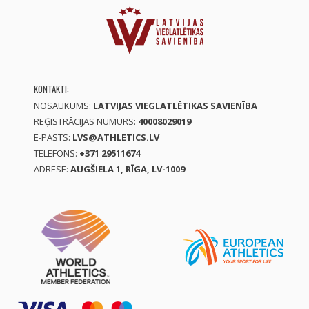
KONTAKTI:
NOSAUKUMS:
LATVIJAS VIEGLATLĒTIKAS SAVIENĪBA
REĢISTRĀCIJAS NUMURS:
40008029019
E-PASTS:
LVS@ATHLETICS.LV
TELEFONS:
+371 29511674
ADRESE:
AUGŠIELA 1, RĪGA, LV-1009