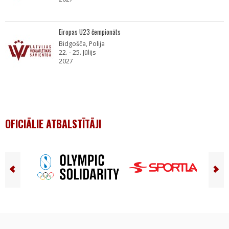
Eiropas U23 čempionāts
Bidgošča, Polija
22. - 25. Jūlijs
2027
OFICIĀLIE ATBALSTĪTĀJI