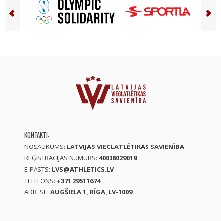
KONTAKTI:
NOSAUKUMS:
LATVIJAS VIEGLATLĒTIKAS SAVIENĪBA
REĢISTRĀCIJAS NUMURS:
40008029019
E-PASTS:
LVS@ATHLETICS.LV
TELEFONS:
+371 29511674
ADRESE:
AUGŠIELA 1, RĪGA, LV-1009