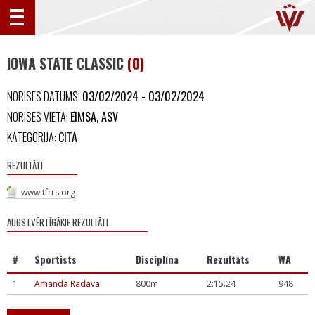
IOWA STATE CLASSIC
(0)
NORISES DATUMS:
03/02/2024 - 03/02/2024
NORISES VIETA:
EIMSA, ASV
KATEGORIJA:
CITA
REZULTĀTI
www.tfrrs.org
AUGSTVĒRTĪGĀKIE REZULTĀTI
#
Sportists
Disciplīna
Rezultāts
WA
1
Amanda Radava
800m
2:15.24
948