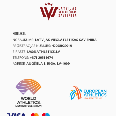
KONTAKTI:
NOSAUKUMS:
LATVIJAS VIEGLATLĒTIKAS SAVIENĪBA
REĢISTRĀCIJAS NUMURS:
40008029019
E-PASTS:
LVS@ATHLETICS.LV
TELEFONS:
+371 29511674
ADRESE:
AUGŠIELA 1, RĪGA, LV-1009