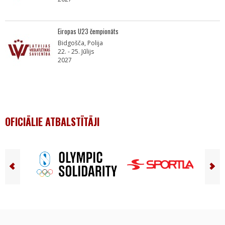
Eiropas U23 čempionāts
Bidgošča, Polija
22. - 25. Jūlijs
2027
OFICIĀLIE ATBALSTĪTĀJI