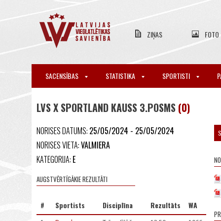
ZIŅAS
FOTO
SACENSĪBAS
STATISTIKA
SPORTISTI
P
LVS X SPORTLAND KAUSS 3.POSMS
(0)
NORISES DATUMS:
25/05/2024 - 25/05/2024
S
NORISES VIETA:
VALMIERA
KATEGORIJA:
E
NO
AUGSTVĒRTĪGĀKIE REZULTĀTI
#
Sportists
Disciplīna
Rezultāts
WA
P