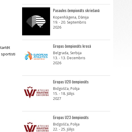
Pasaules čempionāts skriešanā
Kopenhāgena, Dānija
19. - 20. Septembris
2026
Eiropas čempionāts krosā
tartēt
Belgrada, Serbija
sportisti
13. - 13. Decembris
2026
Eiropas U20 čempionāts
Bidgošča, Polija
15. - 18. Jūlijs
2027
Eiropas U23 čempionāts
Bidgošča, Polija
22. - 25. Jūlijs