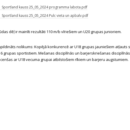
Sportland kauss 25_05_2024 programma labota.pdf
Sportland kauss 25_05_2024 Pulc vieta un apbalv.pdf
ūdas dēļ ir mainīti rezultāti 110 m/b vīriešiem un U20 grupas junioriem.
pildināts nolikums: Kopējā konkurencē ar U18 grupas jauniešiem atļauts s
6 grupas sportistiem. Mešanas disciplīnās un barjerskriešanas disciplīnās 
cenšas ar U18 vecuma grupai atbilstošiem rīkiem un barjeru augstumiem.