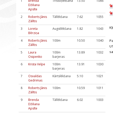
1
Brenda
Trīssoļlēkšana
13.50
1066
Džiliana
Apsīte
2
Roberts Jānis
Tāllēkšana
7.62
1055
Zālītis
Kļ
3
Loreta
Augstlēkšana
1.82
1043
Bērziņa
4
Roberts Jānis
100m
10.50
1040
Pa
Zālītis
U1
sa
5
Laura
100m
13.89
1032
Osipenko
barjeras
6
Krista Velpe
100m
13.91
1030
barjeras
7
Osvaldas
Kārtslēkšana
5.10
1021
Gedrimas
8
Roberts Jānis
100m
10.59
1011
Zālītis
9
Brenda
Tāllēkšana
6.02
1003
Džiliana
Apsīte