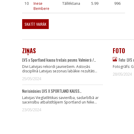
10
Inese
Tāllēkšana
5.99
996
Bembere
SKATĪT VAIRĀK
ZIŅAS
FOTO
LVS x Sportland kausu trešais posms Valmierā /…
Foto: LVS
Divi Latvijas rekordi jauniešiem. Astoņās
Fotogrāfs: G
disciplīnā Latvijas sezonas labākie rezultāti…
28/05/2024
25/05/2024
Norisināsies LVS X SPORTLAND KAUSS…
Latvijas Vieglatlētikas savienība, sadarbībā ar
sacensību atbalstītājiem Sportland un Nike…
23/05/2024