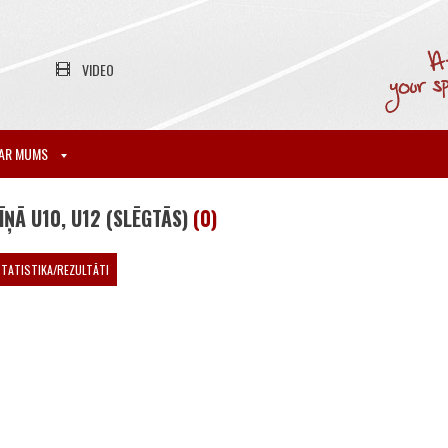
VIDEO
AR MUMS
ŅĀ U10, U12 (SLĒGTĀS)
(0)
TATISTIKA/REZULTĀTI