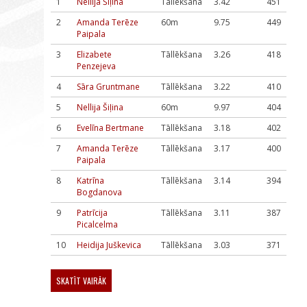
1
Nellija Šiļina
Tāllēkšana
3.42
451
2
Amanda Terēze
60m
9.75
449
Paipala
3
Elizabete
Tāllēkšana
3.26
418
Penzejeva
4
Sāra Gruntmane
Tāllēkšana
3.22
410
5
Nellija Šiļina
60m
9.97
404
6
Evelīna Bertmane
Tāllēkšana
3.18
402
7
Amanda Terēze
Tāllēkšana
3.17
400
Paipala
8
Katrīna
Tāllēkšana
3.14
394
Bogdanova
9
Patrīcija
Tāllēkšana
3.11
387
Picalcelma
10
Heidija Juškevica
Tāllēkšana
3.03
371
SKATĪT VAIRĀK