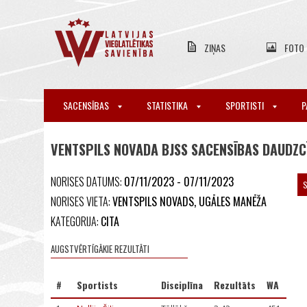
ZIŅAS
FOTO
SACENSĪBAS
STATISTIKA
SPORTISTI
P
VENTSPILS NOVADA BJSS SACENSĪBAS DAUDZCĪ
NORISES DATUMS:
07/11/2023 - 07/11/2023
S
NORISES VIETA:
VENTSPILS NOVADS, UGĀLES MANĒŽA
KATEGORIJA:
CITA
AUGSTVĒRTĪGĀKIE REZULTĀTI
#
Sportists
Disciplīna
Rezultāts
WA