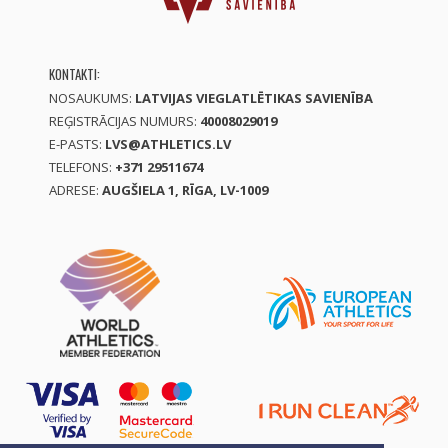
KONTAKTI:
NOSAUKUMS:
LATVIJAS VIEGLATLĒTIKAS SAVIENĪBA
REĢISTRĀCIJAS NUMURS:
40008029019
E-PASTS:
LVS@ATHLETICS.LV
TELEFONS:
+371 29511674
ADRESE:
AUGŠIELA 1, RĪGA, LV-1009