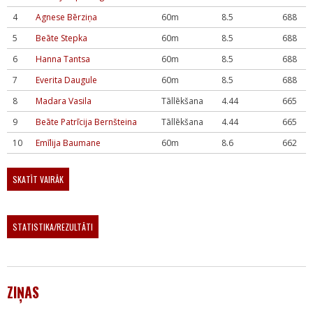
4
Agnese Bērziņa
60m
8.5
688
5
Beāte Stepka
60m
8.5
688
6
Hanna Tantsa
60m
8.5
688
7
Everita Daugule
60m
8.5
688
8
Madara Vasila
Tāllēkšana
4.44
665
9
Beāte Patrīcija Bernšteina
Tāllēkšana
4.44
665
10
Emīlija Baumane
60m
8.6
662
SKATĪT VAIRĀK
STATISTIKA/REZULTĀTI
ZIŅAS