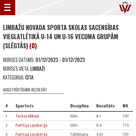
LIMBAŽU NOVADA SPORTA SKOLAS SACENSĪBAS
VIEGLATLĒTIKĀ U-14 UN U-16 VECUMA GRUPĀM
(SLĒGTĀS)
(0)
NORISES DATUMS:
01/12/2023 - 01/12/2023
NORISES VIETA:
LIMBAŽI
KATEGORIJA:
CITA
AUGSTVĒRTĪGĀKIE REZULTĀTI
#
Sportists
Disciplīna
Rezultāts
WA
1
Terēza Mīkstā
60m
8.1
797
2
Patrīcija Lipsberga
60m
8.4
715
3
Patrīcija Lipsberga
Tāllēkšana
4.61
701