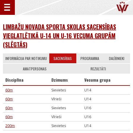
LIMBAŽU NOVADA SPORTA SKOLAS SACENSĪBAS
VIEGLATLĒTIKĀ U-14 UN U-16 VECUMA GRUPĀM
(SLĒGTĀS)
INFORMĀCIJA PAR NOTIKUMU
SACENSĪBAS
PROGRAMMA
DALĪBNIEKI
AMATPERSONAS
REZULTĀTI
Disciplīna
Dzimums
Vecuma grupa
60m
Sievietes
U14
60m
Vīrieši
U14
60m
Sievietes
U16
60m
Vīrieši
U16
200m
Sievietes
U14