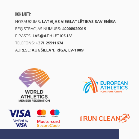
KONTAKTI:
NOSAUKUMS:
LATVIJAS VIEGLATLĒTIKAS SAVIENĪBA
REĢISTRĀCIJAS NUMURS:
40008029019
E-PASTS:
LVS@ATHLETICS.LV
TELEFONS:
+371 29511674
ADRESE:
AUGŠIELA 1, RĪGA, LV-1009