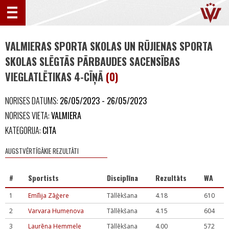
VALMIERAS SPORTA SKOLAS UN RŪJIENAS SPORTA
SKOLAS SLĒGTĀS PĀRBAUDES SACENSĪBAS
VIEGLATLĒTIKAS 4-CĪŅĀ
(0)
NORISES DATUMS:
26/05/2023 - 26/05/2023
NORISES VIETA:
VALMIERA
KATEGORIJA:
CITA
AUGSTVĒRTĪGĀKIE REZULTĀTI
#
Sportists
Disciplīna
Rezultāts
WA
1
Emīlija Zāģere
Tāllēkšana
4.18
610
2
Varvara Humenova
Tāllēkšana
4.15
604
3
Laurēna Hemmele
Tāllēkšana
4.00
572