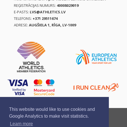
REĢISTRĀCIJAS NUMURS:
40008029019
E-PASTS:
LVS@ATHLETICS.LV
TELEFONS:
+371 29511674
ADRESE:
AUGŠIELA 1, RĪGA, LV-1009
This website would like to use cookies and
Ziņo par pārkāpumu
Privātuma politika
Google Analytics to make visit statistics.
Pirkšanas un atgriešanas noteikumi
Learn more