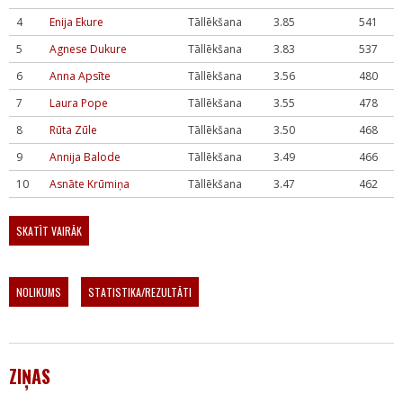
4
Enija Ekure
Tāllēkšana
3.85
541
5
Agnese Dukure
Tāllēkšana
3.83
537
6
Anna Apsīte
Tāllēkšana
3.56
480
7
Laura Pope
Tāllēkšana
3.55
478
8
Rūta Zūle
Tāllēkšana
3.50
468
9
Annija Balode
Tāllēkšana
3.49
466
10
Asnāte Krūmiņa
Tāllēkšana
3.47
462
SKATĪT VAIRĀK
NOLIKUMS
STATISTIKA/REZULTĀTI
ZIŅAS