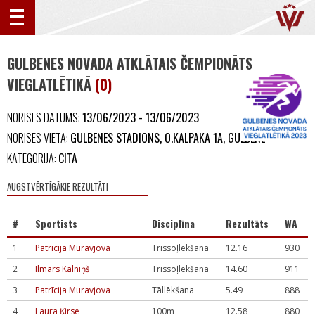
GULBENES NOVADA ATKLĀTAIS ČEMPIONĀTS
VIEGLATLĒTIKĀ
(0)
NORISES DATUMS:
13/06/2023 - 13/06/2023
NORISES VIETA:
GULBENES STADIONS, O.KALPAKA 1A, GULBENE
KATEGORIJA:
CITA
AUGSTVĒRTĪGĀKIE REZULTĀTI
#
Sportists
Disciplīna
Rezultāts
WA
1
Patrīcija Muravjova
Trīssoļlēkšana
12.16
930
2
Ilmārs Kalniņš
Trīssoļlēkšana
14.60
911
3
Patrīcija Muravjova
Tāllēkšana
5.49
888
4
Laura Ķirse
100m
12.58
880