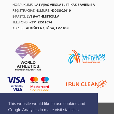
NOSAUKUMS:
LATVIJAS VIEGLATLĒTIKAS SAVIENĪBA
REĢISTRĀCIJAS NUMURS:
40008029019
E-PASTS:
LVS@ATHLETICS.LV
TELEFONS:
+371 29511674
ADRESE:
AUGŠIELA 1, RĪGA, LV-1009
This website would like to use cookies and
Ziņo par pārkāpumu
Privātuma politika
Google Analytics to make visit statistics.