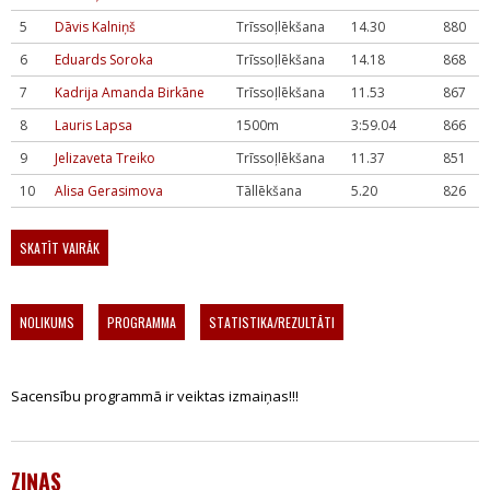
5
Dāvis Kalniņš
Trīssoļlēkšana
14.30
880
6
Eduards Soroka
Trīssoļlēkšana
14.18
868
7
Kadrija Amanda Birkāne
Trīssoļlēkšana
11.53
867
8
Lauris Lapsa
1500m
3:59.04
866
9
Jelizaveta Treiko
Trīssoļlēkšana
11.37
851
10
Alisa Gerasimova
Tāllēkšana
5.20
826
SKATĪT VAIRĀK
NOLIKUMS
PROGRAMMA
STATISTIKA/REZULTĀTI
Sacensību programmā ir veiktas izmaiņas!!!
ZIŅAS