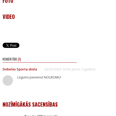
FOTO
VIDEO
KOMENTĀRI
(1)
Dobeles Sporta skola
20/02/2023 10:54, pirms 3 gadiem
Lūgums pievienot NOLIKUMU!
NOZĪMĪGĀKĀS SACENSĪBAS