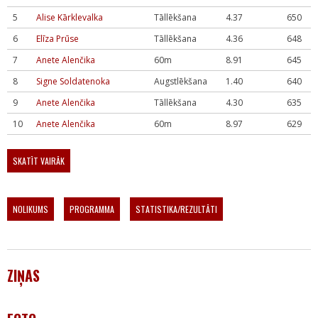
5
Alise Kārklevalka
Tāllēkšana
4.37
650
6
Elīza Prūse
Tāllēkšana
4.36
648
7
Anete Alenčika
60m
8.91
645
8
Signe Soldatenoka
Augstlēkšana
1.40
640
9
Anete Alenčika
Tāllēkšana
4.30
635
10
Anete Alenčika
60m
8.97
629
SKATĪT VAIRĀK
NOLIKUMS
PROGRAMMA
STATISTIKA/REZULTĀTI
ZIŅAS