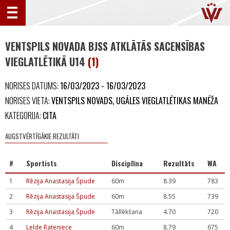
VENTSPILS NOVADA BJSS ATKLĀTĀS SACENSĪBAS
VIEGLATLĒTIKĀ U14
(1)
NORISES DATUMS:
16/03/2023 - 16/03/2023
NORISES VIETA:
VENTSPILS NOVADS, UGĀLES VIEGLATLĒTIKAS MANĒŽA
KATEGORIJA:
CITA
AUGSTVĒRTĪGĀKIE REZULTĀTI
#
Sportists
Disciplīna
Rezultāts
WA
1
Rēzija Anastasija Špude
60m
8.39
783
2
Rēzija Anastasija Špude
60m
8.55
739
3
Rēzija Anastasija Špude
Tāllēkšana
4.70
720
4
Lelde Rateniece
60m
8.79
675