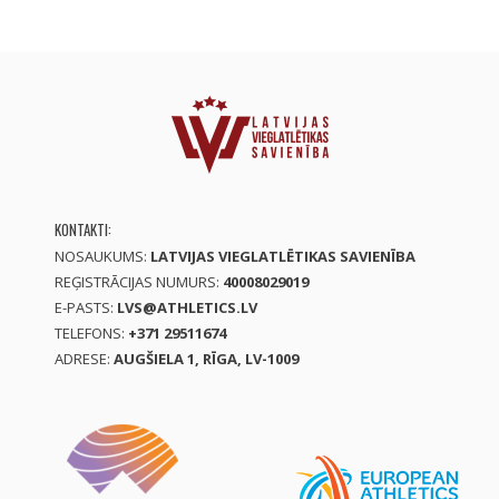
KONTAKTI:
NOSAUKUMS:
LATVIJAS VIEGLATLĒTIKAS SAVIENĪBA
REĢISTRĀCIJAS NUMURS:
40008029019
E-PASTS:
LVS@ATHLETICS.LV
TELEFONS:
+371 29511674
ADRESE:
AUGŠIELA 1, RĪGA, LV-1009