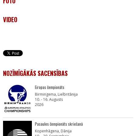
FOTO
VIDEO
NOZĪMĪGĀKĀS SACENSĪBAS
Eiropas čempionāts
Birmingema, Lielbritānija
10. - 16. Augusts
2026
Pasaules čempionāts skriešanā
Kopenhāgena, Dānija