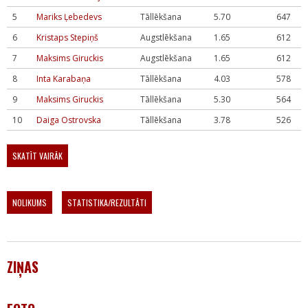
5
Mariks Ļebedevs
Tāllēkšana
5.70
647
6
Kristaps Stepiņš
Augstlēkšana
1.65
612
7
Maksims Giruckis
Augstlēkšana
1.65
612
8
Inta Karabaņa
Tāllēkšana
4.03
578
9
Maksims Giruckis
Tāllēkšana
5.30
564
10
Daiga Ostrovska
Tāllēkšana
3.78
526
SKATĪT VAIRĀK
NOLIKUMS
STATISTIKA/REZULTĀTI
ZIŅAS