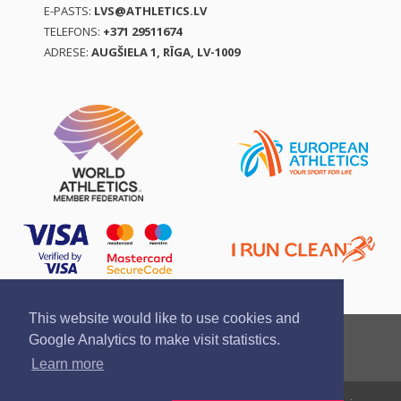
E-PASTS:
LVS@ATHLETICS.LV
TELEFONS:
+371 29511674
ADRESE:
AUGŠIELA 1, RĪGA, LV-1009
This website would like to use cookies and
Ziņo par pārkāpumu
Privātuma politika
Google Analytics to make visit statistics.
Pirkšanas un atgriešanas noteikumi
Learn more