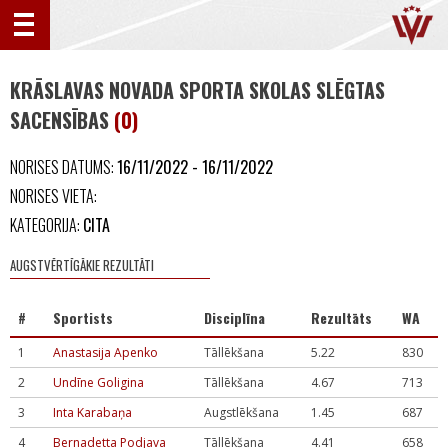
KRĀSLAVAS NOVADA SPORTA SKOLAS SLĒGTAS
SACENSĪBAS
(0)
NORISES DATUMS:
16/11/2022 - 16/11/2022
NORISES VIETA:
KATEGORIJA:
CITA
AUGSTVĒRTĪGĀKIE REZULTĀTI
#
Sportists
Disciplīna
Rezultāts
WA
1
Anastasija Apenko
Tāllēkšana
5.22
830
2
Undīne Goligina
Tāllēkšana
4.67
713
3
Inta Karabaņa
Augstlēkšana
1.45
687
4
Bernadetta Podjava
Tāllēkšana
4.41
658