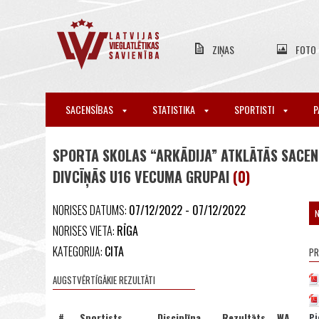
ZIŅAS
FOTO
SACENSĪBAS
STATISTIKA
SPORTISTI
P
SPORTA SKOLAS “ARKĀDIJA” ATKLĀTĀS SACEN
DIVCĪŅĀS U16 VECUMA GRUPAI
(0)
NORISES DATUMS:
07/12/2022 - 07/12/2022
NORISES VIETA:
RĪGA
KATEGORIJA:
CITA
P
AUGSTVĒRTĪGĀKIE REZULTĀTI
#
Sportists
Disciplīna
Rezultāts
WA
Pi