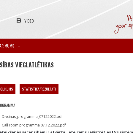
VIDEO
AR MUMS
SĪBAS VIEGLATLĒTIKAS
NOLIKUMS
STATISTIKA/REZULTĀTI
ROGRAMMA
Divcinas_programma_07122022.pdf
Call room programma 07.12.2022.pdf
eteikšanās sacensībām ir atvērta. Ieteicams reģistrēties LVS sistēm