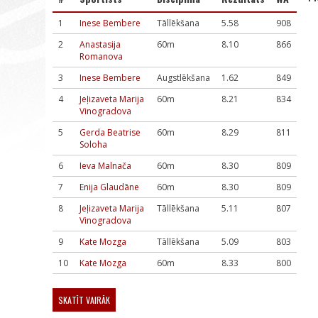
1
Inese Bembere
Tāllēkšana
5.58
908
2
Anastasija
60m
8.10
866
Romanova
3
Inese Bembere
Augstlēkšana
1.62
849
4
Jeļizaveta Marija
60m
8.21
834
Vinogradova
5
Gerda Beatrise
60m
8.29
811
Soloha
6
Ieva Malnača
60m
8.30
809
7
Enija Glaudāne
60m
8.30
809
8
Jeļizaveta Marija
Tāllēkšana
5.11
807
Vinogradova
9
Kate Mozga
Tāllēkšana
5.09
803
10
Kate Mozga
60m
8.33
800
SKATĪT VAIRĀK