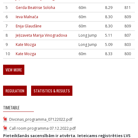
5
Gerda Beatrise Soloha
60m
8.29
811
6
Ieva Malnača
60m
8.30
809
7
Enija Glaudāne
60m
8.30
809
8
Jeļizaveta Marija Vinogradova
Long Jump
5.11
807
9
Kate Mozga
Long Jump
5.09
803
10
Kate Mozga
60m
8.33
800
VIEW MORE
REGULATION
STATISTICS & RESULTS
TIMETABLE
Divcinas_programma_07122022.pdf
Call room programma 07.12.2022.pdf
Pieteikšanās sacensībām ir atvērta. Ieteicams reģistrēties LVS