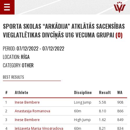
SPORTA SKOLAS “ARKĀDIJA” ATKLĀTĀS SACENSĪBAS
VIEGLATLĒTIKAS DIVCĪŅĀS U16 VECUMA GRUPAI
(0)
PERIOD:
07/12/2022 - 07/12/2022
LOCATION:
RĪGA
CATEGORY:
OTHER
BEST RESULTS
#
Athlete
Discipline
Result
WA
1
Inese Bembere
Long Jump
5.58
908
2
Anastasija Romanova
60m
8.10
866
3
Inese Bembere
High Jump
1.62
849
4
Jeļizaveta Marija Vinogradova
60m
8.21
834