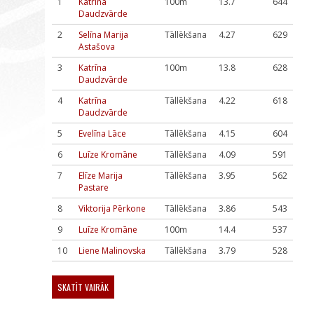
1
Katrīna
100m
13.7
644
Daudzvārde
2
Selīna Marija
Tāllēkšana
4.27
629
Astašova
3
Katrīna
100m
13.8
628
Daudzvārde
4
Katrīna
Tāllēkšana
4.22
618
Daudzvārde
5
Evelīna Lāce
Tāllēkšana
4.15
604
6
Luīze Kromāne
Tāllēkšana
4.09
591
7
Elīze Marija
Tāllēkšana
3.95
562
Pastare
8
Viktorija Pērkone
Tāllēkšana
3.86
543
9
Luīze Kromāne
100m
14.4
537
10
Liene Malinovska
Tāllēkšana
3.79
528
SKATĪT VAIRĀK