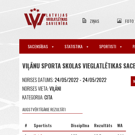
ZIŅAS
FOTO
SACENSĪBAS
STATISTIKA
SPORTISTI
P
VIĻĀNU SPORTA SKOLAS VIEGLATLĒTIKAS SACE
NORISES DATUMS:
24/05/2022 - 24/05/2022
NORISES VIETA:
VIĻĀNI
KATEGORIJA:
CITA
AUGSTVĒRTĪGĀKIE REZULTĀTI
#
Sportists
Disciplīna
Rezultāts
WA