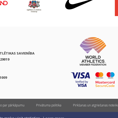
ATLĒTIKAS SAVIENĪBA
29019
1009
ņo par pārkāpumu
Privātuma politika
Pirkšanas un atgriešanas notei