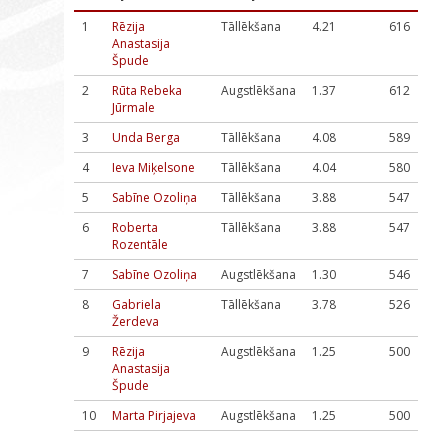
1
Rēzija
Tāllēkšana
4.21
616
Anastasija
Špude
2
Rūta Rebeka
Augstlēkšana
1.37
612
Jūrmale
3
Unda Berga
Tāllēkšana
4.08
589
4
Ieva Miķelsone
Tāllēkšana
4.04
580
5
Sabīne Ozoliņa
Tāllēkšana
3.88
547
6
Roberta
Tāllēkšana
3.88
547
Rozentāle
7
Sabīne Ozoliņa
Augstlēkšana
1.30
546
8
Gabriela
Tāllēkšana
3.78
526
Žerdeva
9
Rēzija
Augstlēkšana
1.25
500
Anastasija
Špude
10
Marta Pirjajeva
Augstlēkšana
1.25
500