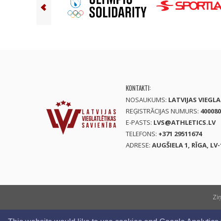
KONTAKTI:
NOSAUKUMS:
LATVIJAS VIEGL
REĢISTRĀCIJAS NUMURS:
400080
E-PASTS:
LVS@ATHLETICS.LV
TELEFONS:
+371 29511674
ADRESE:
AUGŠIELA 1, RĪGA, LV-
Zi