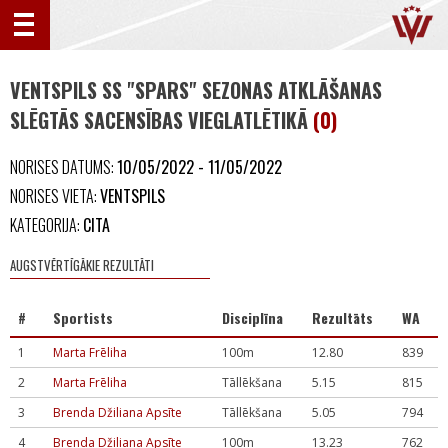
VENTSPILS SS "SPARS" SEZONAS ATKLĀŠANAS
SLĒGTĀS SACENSĪBAS VIEGLATLĒTIKĀ
(0)
NORISES DATUMS:
10/05/2022 - 11/05/2022
NORISES VIETA:
VENTSPILS
KATEGORIJA:
CITA
AUGSTVĒRTĪGĀKIE REZULTĀTI
#
Sportists
Disciplīna
Rezultāts
WA
1
Marta Frēliha
100m
12.80
839
2
Marta Frēliha
Tāllēkšana
5.15
815
3
Brenda Džiliana Apsīte
Tāllēkšana
5.05
794
4
Brenda Džiliana Apsīte
100m
13.23
762