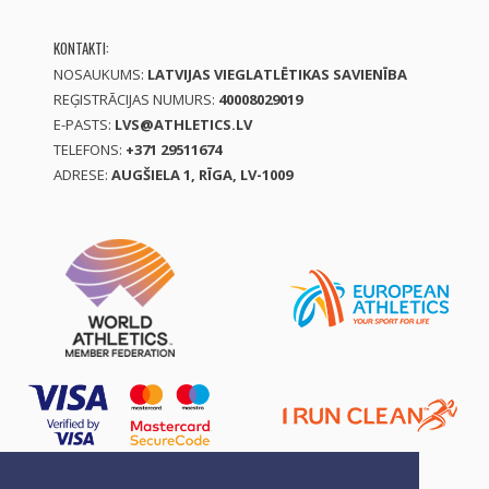
KONTAKTI:
NOSAUKUMS:
LATVIJAS VIEGLATLĒTIKAS SAVIENĪBA
REĢISTRĀCIJAS NUMURS:
40008029019
E-PASTS:
LVS@ATHLETICS.LV
TELEFONS:
+371 29511674
ADRESE:
AUGŠIELA 1, RĪGA, LV-1009