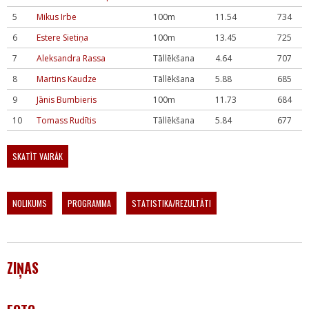
5
Mikus Irbe
100m
11.54
734
6
Estere Sietiņa
100m
13.45
725
7
Aleksandra Rassa
Tāllēkšana
4.64
707
8
Martins Kaudze
Tāllēkšana
5.88
685
9
Jānis Bumbieris
100m
11.73
684
10
Tomass Rudītis
Tāllēkšana
5.84
677
SKATĪT VAIRĀK
NOLIKUMS
PROGRAMMA
STATISTIKA/REZULTĀTI
ZIŅAS