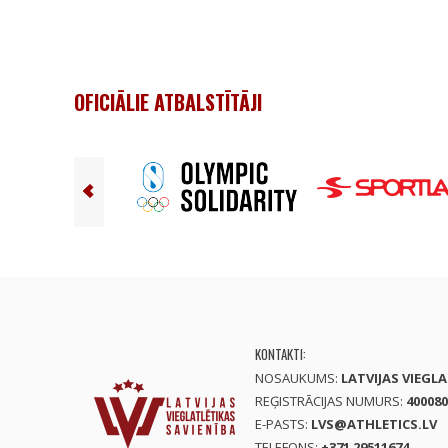
OFICIĀLIE ATBALSTĪTĀJI
KONTAKTI:
NOSAUKUMS:
LATVIJAS VIEGL
REĢISTRĀCIJAS NUMURS:
400080
E-PASTS:
LVS@ATHLETICS.LV
TELEFONS:
+371 29511674