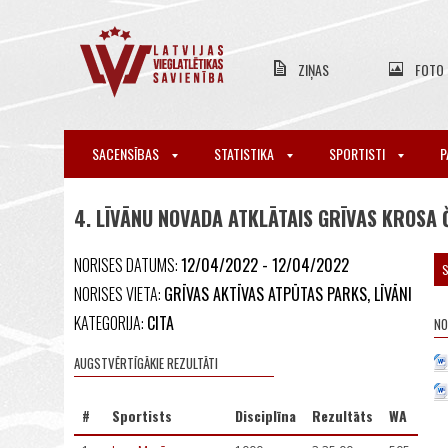
ZIŅAS
FOTO
SACENSĪBAS
STATISTIKA
SPORTISTI
P
4. LĪVĀNU NOVADA ATKLĀTAIS GRĪVAS KROSA
NORISES DATUMS:
12/04/2022 - 12/04/2022
S
NORISES VIETA:
GRĪVAS AKTĪVAS ATPŪTAS PARKS, LĪVĀNI
KATEGORIJA:
CITA
NO
AUGSTVĒRTĪGĀKIE REZULTĀTI
#
Sportists
Disciplīna
Rezultāts
WA