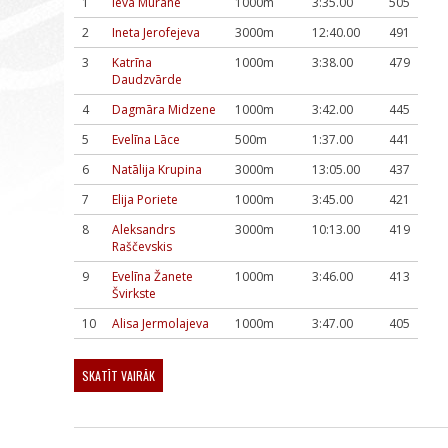
1
Ieva Murāne
1000m
3:35.00
505
2
Ineta Jerofejeva
3000m
12:40.00
491
3
Katrīna
1000m
3:38.00
479
Daudzvārde
4
Dagmāra Midzene
1000m
3:42.00
445
5
Evelīna Lāce
500m
1:37.00
441
6
Natālija Krupina
3000m
13:05.00
437
7
Elija Poriete
1000m
3:45.00
421
8
Aleksandrs
3000m
10:13.00
419
Raščevskis
9
Evelīna Žanete
1000m
3:46.00
413
Švirkste
10
Alisa Jermolajeva
1000m
3:47.00
405
SKATĪT VAIRĀK