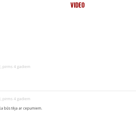
VIDEO
2, pirms 4 gadiem
3, pirms 4 gadiem
iša būs tēja ar cepumiem.