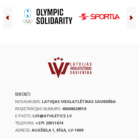
KONTAKTI:
NOSAUKUMS:
LATVIJAS VIEGLATLĒTIKAS SAVIENĪBA
REĢISTRĀCIJAS NUMURS:
40008029019
E-PASTS:
LVS@ATHLETICS.LV
TELEFONS:
+371 29511674
ADRESE:
AUGŠIELA 1, RĪGA, LV-1009