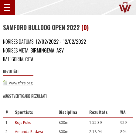
SAMFORD BULLDOG OPEN 2022
(0)
NORISES DATUMS:
12/02/2022 - 12/02/2022
NORISES VIETA:
BIRMINGEMA, ASV
KATEGORIJA:
CITA
REZULTĀTI
www.tfrrs.org
AUGSTVĒRTĪGĀKIE REZULTĀTI
#
Sportists
Disciplīna
Rezultāts
WA
1
Rojs Puks
800m
1:55.39
929
2
Amanda Radava
800m
2:18.94
894