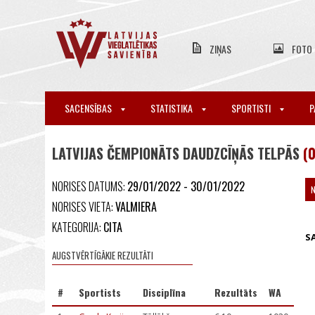
ZIŅAS
FOTO
SACENSĪBAS
STATISTIKA
SPORTISTI
P
LATVIJAS ČEMPIONĀTS DAUDZCĪŅĀS TELPĀS
(0
NORISES DATUMS:
29/01/2022 - 30/01/2022
NORISES VIETA:
VALMIERA
KATEGORIJA:
CITA
S
AUGSTVĒRTĪGĀKIE REZULTĀTI
#
Sportists
Disciplīna
Rezultāts
WA