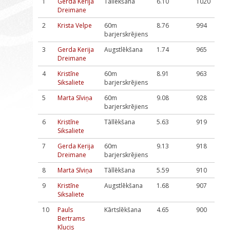
1
Gerda Kerija
Tāllēkšana
6.10
1020
Dreimane
2
Krista Velpe
60m
8.76
994
barjerskrējiens
3
Gerda Kerija
Augstlēkšana
1.74
965
Dreimane
4
Kristīne
60m
8.91
963
Siksaliete
barjerskrējiens
5
Marta Sīviņa
60m
9.08
928
barjerskrējiens
6
Kristīne
Tāllēkšana
5.63
919
Siksaliete
7
Gerda Kerija
60m
9.13
918
Dreimane
barjerskrējiens
8
Marta Sīviņa
Tāllēkšana
5.59
910
9
Kristīne
Augstlēkšana
1.68
907
Siksaliete
10
Pauls
Kārtslēkšana
4.65
900
Bertrams
Klucis