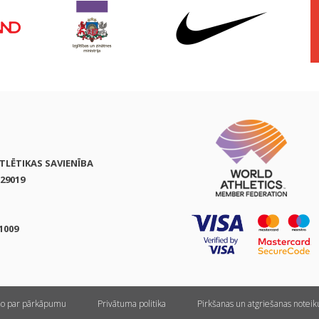
ATLĒTIKAS SAVIENĪBA
29019
1009
ņo par pārkāpumu
Privātuma politika
Pirkšanas un atgriešanas notei