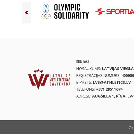
KONTAKTI:
NOSAUKUMS:
LATVIJAS VIEGL
REĢISTRĀCIJAS NUMURS:
400080
E-PASTS:
LVS@ATHLETICS.LV
TELEFONS:
+371 29511674
ADRESE:
AUGŠIELA 1, RĪGA, LV-
Zi