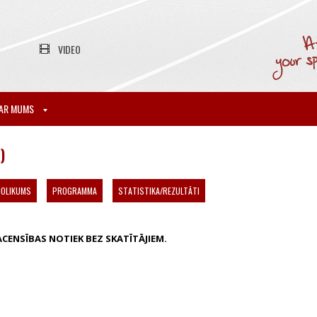
VIDEO
AR MUMS
)
NOLIKUMS
PROGRAMMA
STATISTIKA/REZULTĀTI
ACENSĪBAS NOTIEK BEZ SKATĪTĀJIEM.