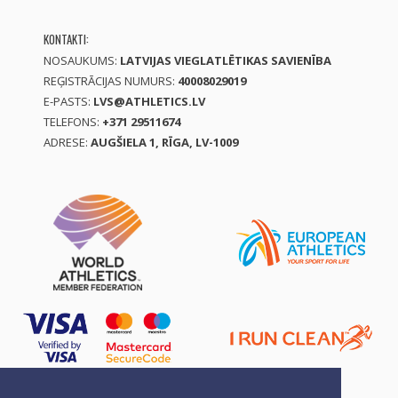
KONTAKTI:
NOSAUKUMS:
LATVIJAS VIEGLATLĒTIKAS SAVIENĪBA
REĢISTRĀCIJAS NUMURS:
40008029019
E-PASTS:
LVS@ATHLETICS.LV
TELEFONS:
+371 29511674
ADRESE:
AUGŠIELA 1, RĪGA, LV-1009