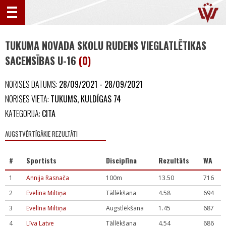
TUKUMA NOVADA SKOLU RUDENS VIEGLATLĒTIKAS
SACENSĪBAS U-16
(0)
NORISES DATUMS:
28/09/2021 - 28/09/2021
NORISES VIETA:
TUKUMS, KULDĪGAS 74
KATEGORIJA:
CITA
AUGSTVĒRTĪGĀKIE REZULTĀTI
#
Sportists
Disciplīna
Rezultāts
WA
1
Annija Rasnača
100m
13.50
716
2
Evelīna Miltiņa
Tāllēkšana
4.58
694
3
Evelīna Miltiņa
Augstlēkšana
1.45
687
4
Līva Latve
Tāllēkšana
4.54
686