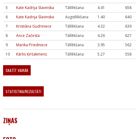
5
Kate Kadrija Slavinska
Tāllēkšana
4.41
658
6
Kate Kadrija Slavinska
Augstlēkšana
1.40
640
7
Kristiāna Gudriniece
Tāllēkšana
4.32
639
8
Ance Začesta
Tāllēkšana
4.26
627
9
Marika Priedniece
Tāllēkšana
3.95
562
10
Kārlis Ķiršakmens
Tāllēkšana
5.27
558
SKATĪT VAIRĀK
STATISTIKA/REZULTĀTI
ZIŅAS