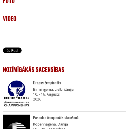
FOTO
VIDEO
NOZĪMĪGĀKĀS SACENSĪBAS
Eiropas čempionāts
Birmingema, Lielbritānija
10. - 16. Augusts
2026
Pasaules čempionāts skriešanā
Kopenhāgena, Dānija