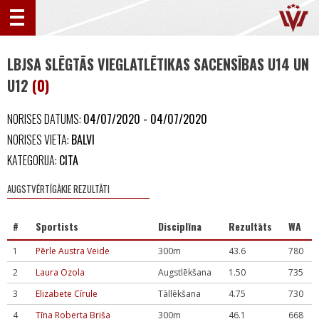
LBJSA SLĒGTĀS VIEGLATLĒTIKAS SACENSĪBAS U14 UN
U12
(0)
NORISES DATUMS:
04/07/2020 - 04/07/2020
NORISES VIETA:
BALVI
KATEGORIJA:
CITA
AUGSTVĒRTĪGĀKIE REZULTĀTI
#
Sportists
Disciplīna
Rezultāts
WA
1
Pērle Austra Veide
300m
43.6
780
2
Laura Ozola
Augstlēkšana
1.50
735
3
Elizabete Cīrule
Tāllēkšana
4.75
730
4
Tīna Roberta Briša
300m
46.1
668