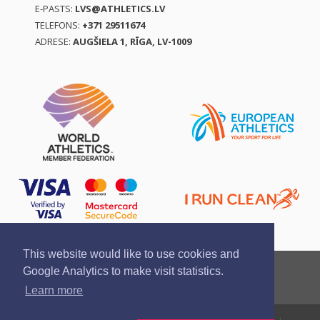
E-PASTS:
LVS@ATHLETICS.LV
TELEFONS:
+371 29511674
ADRESE:
AUGŠIELA 1, RĪGA, LV-1009
This website would like to use cookies and
Ziņo par pārkāpumu
Privātuma politika
Google Analytics to make visit statistics.
Pirkšanas un atgriešanas noteikumi
Learn more