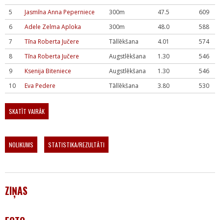
5
Jasmīna Anna Peperniece
300m
47.5
609
6
Adele Zelma Aploka
300m
48.0
588
7
Tīna Roberta Jučere
Tāllēkšana
4.01
574
8
Tīna Roberta Jučere
Augstlēkšana
1.30
546
9
Ksenija Biteniece
Augstlēkšana
1.30
546
10
Eva Pedere
Tāllēkšana
3.80
530
SKATĪT VAIRĀK
NOLIKUMS
STATISTIKA/REZULTĀTI
ZIŅAS