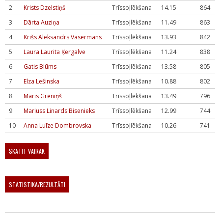
2
Krists Dzelstiņš
Trīssoļlēkšana
14.15
864
3
Dārta Auziņa
Trīssoļlēkšana
11.49
863
4
Krišs Aleksandrs Vasermans
Trīssoļlēkšana
13.93
842
5
Laura Laurita Ķergalve
Trīssoļlēkšana
11.24
838
6
Gatis Blūms
Trīssoļlēkšana
13.58
805
7
Elza Lešinska
Trīssoļlēkšana
10.88
802
8
Māris Grēniņš
Trīssoļlēkšana
13.49
796
9
Mariuss Linards Bisenieks
Trīssoļlēkšana
12.99
744
10
Anna Luīze Dombrovska
Trīssoļlēkšana
10.26
741
SKATĪT VAIRĀK
STATISTIKA/REZULTĀTI