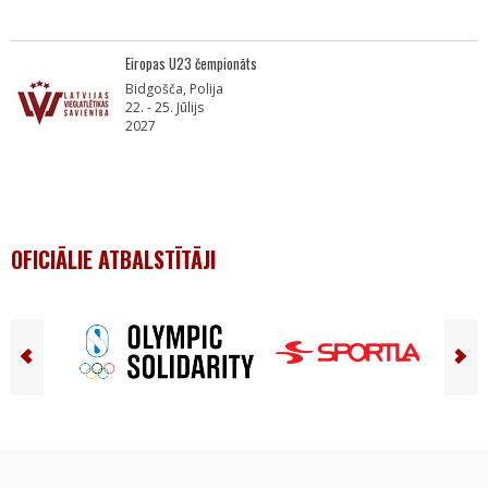
Eiropas U23 čempionāts
Bidgošča, Polija
22. - 25. Jūlijs
2027
OFICIĀLIE ATBALSTĪTĀJI