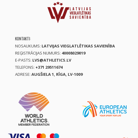
KONTAKTI:
NOSAUKUMS:
LATVIJAS VIEGLATLĒTIKAS SAVIENĪBA
REĢISTRĀCIJAS NUMURS:
40008029019
E-PASTS:
LVS@ATHLETICS.LV
TELEFONS:
+371 29511674
ADRESE:
AUGŠIELA 1, RĪGA, LV-1009