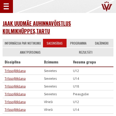
JAAK UUDMÄE AUHINNAVÕISTLUS
KOLMIKHÜPPES,TARTU
INFORMĀCIJA PAR NOTIKUMU
SACENSĪBAS
PROGRAMMA
DALĪBNIEKI
AMATPERSONAS
REZULTĀTI
Disciplīna
Dzimums
Vecuma grupa
Trīssoļlēkšana
Sievietes
U12
Trīssoļlēkšana
Sievietes
U14
Trīssoļlēkšana
Sievietes
U18
Trīssoļlēkšana
Sievietes
Pieaugušie
Trīssoļlēkšana
Vīrieši
U12
Trīssoļlēkšana
Vīrieši
U14