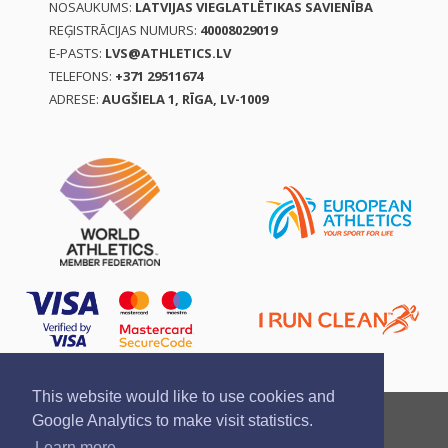
NOSAUKUMS:
LATVIJAS VIEGLATLĒTIKAS SAVIENĪBA
REĢISTRĀCIJAS NUMURS:
40008029019
E-PASTS:
LVS@ATHLETICS.LV
TELEFONS:
+371 29511674
ADRESE:
AUGŠIELA 1, RĪGA, LV-1009
This website would like to use cookies and
Ziņo par pārkāpumu
Privātuma politika
Google Analytics to make visit statistics.
Pirkšanas un atgriešanas noteikumi
Learn more