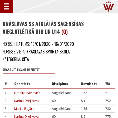
KRĀSLAVAS SS ATKLĀTĀS SACENSĪBAS
VIEGLATLĒTIKĀ U16 UN U14
(0)
NORISES DATUMS:
16/01/2020 - 16/01/2020
NORISES VIETA:
KRĀSLAVAS SPORTA SKOLĀ
KATEGORIJA:
CITA
AUGSTVĒRTĪGĀKIE REZULTĀTI
#
Sportists
Disciplīna
Rezultāts
WA
1
Natālija Pavloviča
Augstlēkšana
1.58
811
2
Karīna Dreļikova
60m
8.1
792
3
Marija Bojāre
Augstlēkšana
1.55
782
4
Karīna Dreļikova
60m
8.2
775