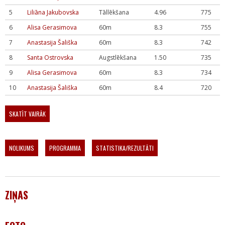
5
Liliāna Jakubovska
Tāllēkšana
4.96
775
6
Alisa Gerasimova
60m
8.3
755
7
Anastasija Šališka
60m
8.3
742
8
Santa Ostrovska
Augstlēkšana
1.50
735
9
Alisa Gerasimova
60m
8.3
734
10
Anastasija Šališka
60m
8.4
720
SKATĪT VAIRĀK
NOLIKUMS
PROGRAMMA
STATISTIKA/REZULTĀTI
ZIŅAS