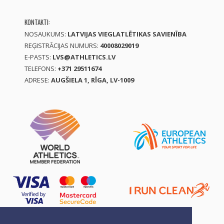
KONTAKTI:
NOSAUKUMS:
LATVIJAS VIEGLATLĒTIKAS SAVIENĪBA
REĢISTRĀCIJAS NUMURS:
40008029019
E-PASTS:
LVS@ATHLETICS.LV
TELEFONS:
+371 29511674
ADRESE:
AUGŠIELA 1, RĪGA, LV-1009