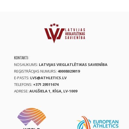
KONTAKTI:
NOSAUKUMS:
LATVIJAS VIEGLATLĒTIKAS SAVIENĪBA
REĢISTRĀCIJAS NUMURS:
40008029019
E-PASTS:
LVS@ATHLETICS.LV
TELEFONS:
+371 29511674
ADRESE:
AUGŠIELA 1, RĪGA, LV-1009