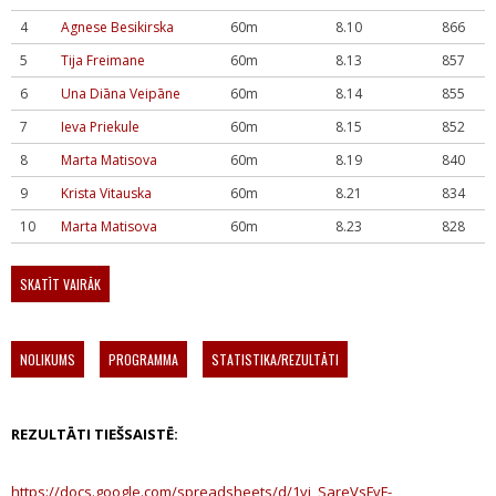
4
Agnese Besikirska
60m
8.10
866
5
Tija Freimane
60m
8.13
857
6
Una Diāna Veipāne
60m
8.14
855
7
Ieva Priekule
60m
8.15
852
8
Marta Matisova
60m
8.19
840
9
Krista Vitauska
60m
8.21
834
10
Marta Matisova
60m
8.23
828
SKATĪT VAIRĀK
NOLIKUMS
PROGRAMMA
STATISTIKA/REZULTĀTI
REZULTĀTI TIEŠSAISTĒ:
https://docs.google.com/spreadsheets/d/1yj_SareVsFvF-