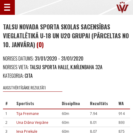
TALSU NOVADA SPORTA SKOLAS SACENSĪBAS
VIEGLATLĒTIKĀ U-18 UN U20 GRUPAI (PĀRCELTAS NO
10. JANVĀRA)
(0)
NORISES DATUMS:
31/01/2020 - 31/01/2020
NORISES VIETA:
TALSU SPORTA HALLE, K.MĪLENBAHA 32A
KATEGORIJA:
CITA
AUGSTVĒRTĪGĀKIE REZULTĀTI
#
Sportists
Disciplīna
Rezultāts
WA
1
Tija Freimane
60m
7.94
914
2
Una Diāna Veipāne
60m
8.01
893
3
Ieva Priekule
60m
8.07
875