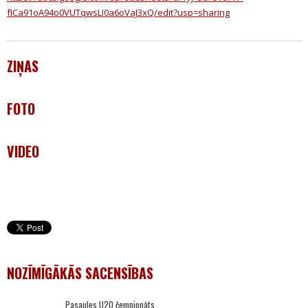
fICa91oA94o0VUTqwsLI0a6oVaJ3xQ/edit?usp=sharing
ZIŅAS
FOTO
VIDEO
NOZĪMĪGĀKĀS SACENSĪBAS
Pasaules U20 čempionāts