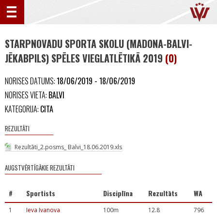
STARPNOVADU SPORTA SKOLU (MADONA-BALVI-
JĒKABPILS) SPĒLES VIEGLATLĒTIKĀ 2019
(0)
NORISES DATUMS:
18/06/2019 - 18/06/2019
NORISES VIETA:
BALVI
KATEGORIJA:
CITA
REZULTĀTI
Rezultāti_2.posms_ Balvi_18.06.2019.xls
AUGSTVĒRTĪGĀKIE REZULTĀTI
#
Sportists
Disciplīna
Rezultāts
WA
1
Ieva Ivanova
100m
12.8
796