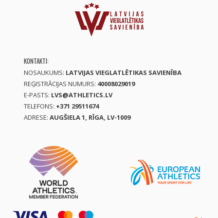
KONTAKTI:
NOSAUKUMS:
LATVIJAS VIEGLATLĒTIKAS SAVIENĪBA
REĢISTRĀCIJAS NUMURS:
40008029019
E-PASTS:
LVS@ATHLETICS.LV
TELEFONS:
+371 29511674
ADRESE:
AUGŠIELA 1, RĪGA, LV-1009