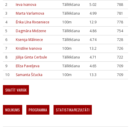
2
Ieva Ivanova
Tāllēkšana
5.02
788
3
Marta Varlamova
Tāllēkšana
4.99
781
4
Ērika Līna Rivseniece
100m
12.9
778
5
Dagmāra Midzene
Tāllēkšana
4.86
754
6
Ksenija Mālniece
Tāllēkšana
4.74
728
7
Kristīne Ivanova
100m
13.2
726
8
Jūlija Ginta Cerbule
Tāllēkšana
4.71
722
9
Elīza Paveljeva
Tāllēkšana
4.65
709
10
Samanta Ščucka
100m
13.3
709
SKATĪT VAIRĀK
NOLIKUMS
PROGRAMMA
STATISTIKA/REZULTĀTI