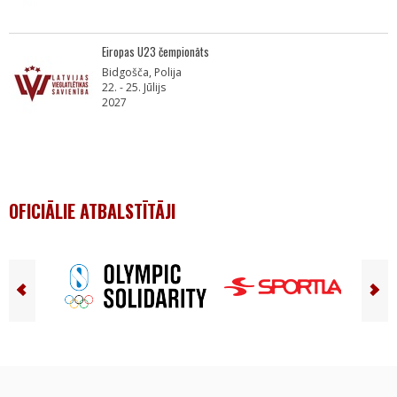
Eiropas U23 čempionāts
Bidgošča, Polija
22. - 25. Jūlijs
2027
OFICIĀLIE ATBALSTĪTĀJI